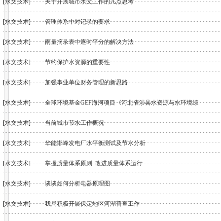
[
水文技术
]
关于开展城市水文工作的几点思考
[
水文技术
]
管理体系中对记录的要求
[
水文技术
]
雨量摘录表中逐时平分的解决方法
[
水文技术
]
节约保护水资源的重要性
[
水文技术
]
加强事业单位财务管理的新思路
[
水文技术
]
全球环境基金GEF海河项目《河北省涉县水资源与水环境综
[
水文技术
]
当前城市节水工作概况
[
水文技术
]
华能邯峰发电厂水平衡测试及节水分析
[
水文技术
]
掌握质量体系原则 改进质量体系运行
[
水文技术
]
谈谈如何分析电器原理图
[
水文技术
]
我局积极开展保定地区河湖普查工作