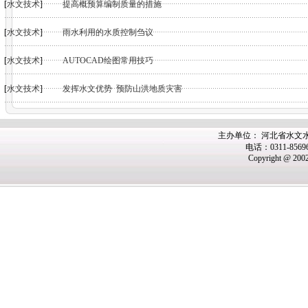
[
水文技术
]
提高概预算编制质量的措施
[
水文技术
]
雨水利用的水质控制刍议
[
水文技术
]
AUTOCAD绘图常用技巧
[
水文技术
]
发挥水文优势 预防山洪地质灾害
主办单位： 河北省水文
电话：0311-8569
Copyright @ 200