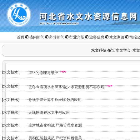
首页
省内新闻
外埠新闻
行业介绍
业务信息
水文测验
简报
水文科技动态:
水文学会
水
[
水文技术
]
UPS的原理与维护
[
水文技术
]
去冬今春衡水市降水偏少 水资源形势不容乐观
[
水文技术
]
导线平差计算中Excel函数的应用
[
水文技术
]
无线网络在水文中的应用
[
水文技术
]
应对城市化挑战 严格管理水资源
[
水文技术
]
贯彻汇编新规范 严把资料质量关