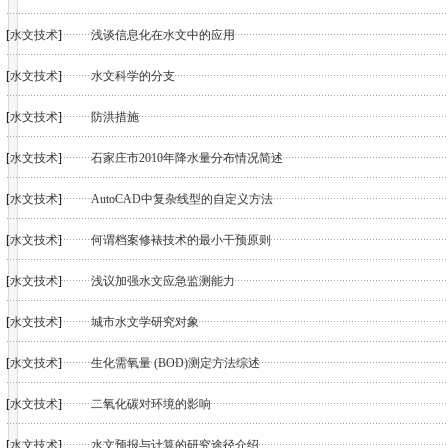
[
水文技术
]
浅谈信息化在水文中的应用
[
水文技术
]
水文科学的分支
[
水文技术
]
防洪措施
[
水文技术
]
石家庄市2010年降水量分布情况简述
[
水文技术
]
AutoCAD中复杂线型的自定义方法
[
水文技术
]
何谓档案修裱技术的最小干预原则
[
水文技术
]
浅议加强水文应急监测能力
[
水文技术
]
城市水文学研究对象
[
水文技术
]
生化需氧量 (BOD)测定方法综述
[
水文技术
]
二氧化碳对环境的影响
[
水文技术
]
水文预报与计算的研究途径介绍