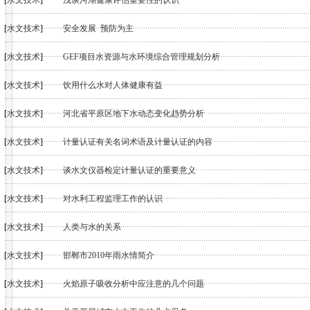
[
水文技术
]
浅谈河湖健康评估重要性的认识
[
水文技术
]
安全发展 预防为主
[
水文技术
]
GEF项目水资源与水环境综合管理规划分析
[
水文技术
]
饮用什么水对人体健康有益
[
水文技术
]
河北省平原区地下水动态变化趋势分析
[
水文技术
]
计量认证有关名词术语及计量认证的内容
[
水文技术
]
谈水文仪器检定计量认证的重要意义
[
水文技术
]
对水利工程监理工作的认识
[
水文技术
]
人类与水的关系
[
水文技术
]
邯郸市2010年雨水情简介
[
水文技术
]
火焰原子吸收分析中应注意的几个问题