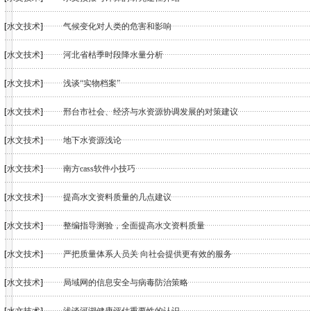
[
水文技术
]
气候变化对人类的危害和影响
[
水文技术
]
河北省枯季时段降水量分析
[
水文技术
]
浅谈“实物档案”
[
水文技术
]
邢台市社会、经济与水资源协调发展的对策建议
[
水文技术
]
地下水资源浅论
[
水文技术
]
南方cass软件小技巧
[
水文技术
]
提高水文资料质量的几点建议
[
水文技术
]
整编指导测验，全面提高水文资料质量
[
水文技术
]
严把质量体系人员关 向社会提供更有效的服务
[
水文技术
]
局域网的信息安全与病毒防治策略