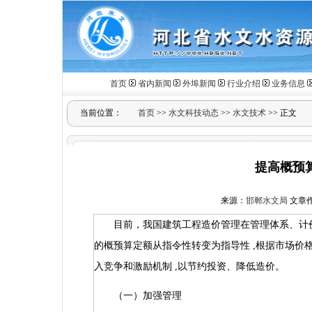
首页
省内新闻
外埠新闻
行业介绍
业务信息
当前位置：
首页
>>
水文科技动态
>>
水文技术
>> 正文
提高概预
来源：
邯郸水文局
文章作者
目前，我国建筑工程造价管理在管理体系、计
的概预算定额从指令性转变为指导性
,
根据市场价
入竞争和激励机制
,
以节约投资、降低造价。
（一）加强管理