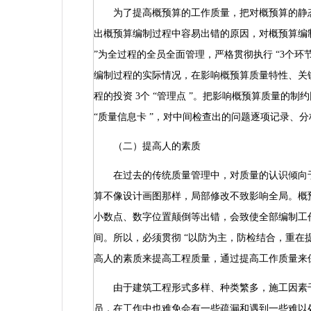
为了提高概预算的工作质量，把对概预算的静
出概预算编制过程中容易出错的原因，对概预算编
”
为全过程的全员全面管理，严格贯彻执行
“3
个环
编制过程的实际情况，在影响概预算质量特性、关
程的投资
3
个
“
管理点
”
。把影响概预算质量的制约
“
质量信息卡
”
，对中间检查出的问题逐项记录、分
（二）提高人的素质
在过去的传统质量管理中，对质量的认识倾向于
算不像设计画图那样，局部修改不致影响全局。概
小数点、数字位置颠倒等出错，会致使全部编制工
间。所以，必须贯彻
“
以防为主，防检结合，重在
高人的素质来提高工程质量，通过提高工作质量来
由于建筑工程形式多样、种类繁多，施工因素千
员，在工作中也难免会有一些疏漏和遇到一些难以