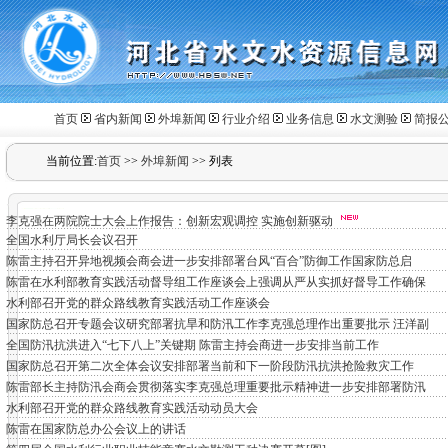
首页
省内新闻
外埠新闻
行业介绍
业务信息
水文测验
简报
当前位置:
首页
>>
外埠新闻
>>
列表
李克强在两院院士大会上作报告：创新宏观调控 实施创新驱动
全国水利厅局长会议召开
陈雷主持召开异地视频会商会进一步安排部署台风“百合”防御工作国家防总启
陈雷在水利部教育实践活动督导组工作座谈会上强调从严从实抓好督导工作确保
水利部召开党的群众路线教育实践活动工作座谈会
国家防总召开专题会议研究部署抗旱和防汛工作李克强总理作出重要批示 汪洋副
全国防汛抗洪进入“七下八上”关键期 陈雷主持会商进一步安排当前工作
国家防总召开第二次全体会议安排部署当前和下一阶段防汛抗洪抢险救灾工作
陈雷部长主持防汛会商会贯彻落实李克强总理重要批示精神进一步安排部署防汛
水利部召开党的群众路线教育实践活动动员大会
陈雷在国家防总办公会议上的讲话