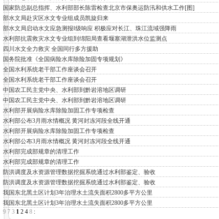
国家防总副总指挥、水利部部长陈雷检查北京市保奥运防汛和供水工作[图]
部水文局赴灾区水文专业组成员凯旋归来
部水文局启动水文应急测报Ⅰ级响应 积极应对长江、珠江流域强降雨
水利部抗震救灾水文专业组到绵阳局查看堰塞湖泄洪水位监测点
四川水文全力救灾 全国同行多方援助
国务院批准《全国病险水库除险加固专项规划》
全国水利系统老干部工作座谈会召开
全国水利系统老干部工作座谈会召开
中国农工民主党中央、水利部到黔岩溶地区调研
中国农工民主党中央、水利部到黔岩溶地区调研
水利部开展病险水库除险加固工作专项检查
水利部公布3月雨水情概况 黄河封冻河段全线开通
水利部开展病险水库除险加固工作专项检查
水利部公布3月雨水情概况 黄河封冻河段全线开通
水利部完成部规章的清理工作
水利部完成部规章的清理工作
防洪调度及水资源管理数据挖掘系统通过水利部鉴定、验收
防洪调度及水资源管理数据挖掘系统通过水利部鉴定、验收
我国东北黑土区计划3年治理水土流失面积2800多平方公里
我国东北黑土区计划3年治理水土流失面积2800多平方公里
9
7
3
1
2
4
8
: