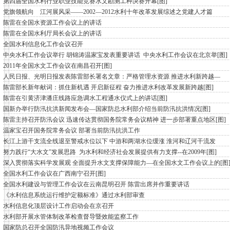
第四届全国水利行业职业技能竞赛水文勘测工种决赛开幕[图]
党旗领航向 江河展风采——2002—2012水利十年改革发展综述之党建人才篇
陈雷在全国水资源工作会议上的讲话
陈雷在全国水利厅局长会议上的讲话
全国水利信息化工作会议召开
中央水利工作会议举行 胡锦涛温家宝发表重要讲话 中央水利工作会议在北京举[图]
2011年全国水文工作会议在南昌召开[图]
人民日报、光明日报发表陈雷部长署名文章：严格管理水资源 推进水利新跨越—
陈雷部长新年献词：抓住新机遇 开启新征程 奋力推进水利改革发展新跨越[图]
陈雷在引黄济津潘庄线路应急调水工程通水仪式上的讲话[图]
国新办举行防汛抗洪新闻发布会—国家防总水利部介绍当前防汛抗洪情况[图]
陈雷主持召开防汛会议 迅速传达贯彻国务院常务会议精神 进一步部署重点地区[图]
温家宝召开国务院常务会议 部署当前防汛抗洪工作
长江上游干支流全线退至警戒水位以下 中游和两湖水位缓涨 淮河和辽河干流发
努力践行“大水文”发展思路 为水利和经济社会发展提供有力支撑--在2009年[图]
深入贯彻落实科学发展观 全面提升水文支撑保障能力—在全国水文工作会议上的[图
全国水利工作会议在广西南宁召开[图]
全国水利建设与管理工作会议在云南昆明召开 陈雷出席并作重要讲话
《水利信息系统运行维护定额标准》通过水利部审查
水利信息化顶层设计工作启动会在京召开
水利部开展水管体制改革检查督导暨效能监察工作
国家防总召开全国防汛异地视频工作会议