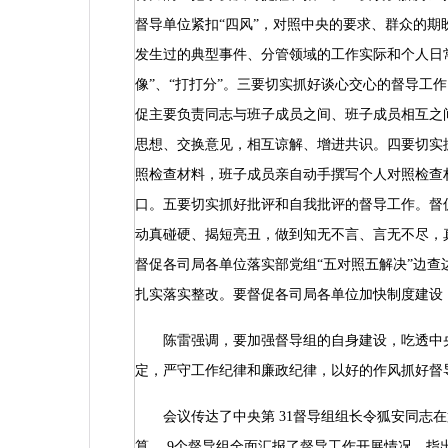
督导单位紧扣“四风”，对照中央的要求、群众的
发生过的典型事件、分管领域的工作实际和个人日
像”、“打打分”。三要切实抓好谈心交心的督导工
促主要负责同志与班子成员之间、班子成员相互之
思想、交换意见，相互谅解、增进共识。四要切实
照检查材料，班子成员亲自动手撰写个人对照检查
口。五要切实抓好批评和自我批评的督导工作。督
动真碰硬、揭短亮丑，做到知无不言、言无不尽，
督促各司局各单位落实部党组“五对照五解决”边
扎实落实整改。要督促各司局各单位加快制度建设
陈雷强调，要加强督导组的自身建设，吃透中央
定，严守工作纪律和廉政纪律，以好的作风抓好督
会议传达了中央第
31
督导组组长令狐安同志在
算。
9
个督导组全面汇报了督导工作开展情况，指