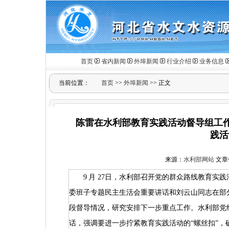
首页
省内新闻
外埠新闻
行业介绍
业务信息
当前位置：
首页
>>
外埠新闻
>> 正文
陈雷在水利部教育实践活动督导组工
践活
来源：
水利部网站
文章作
9
月
27
日，水利部召开党的群众路线教育实践
委班子专题民主生活会重要讲话和刘云山同志在部
段督导情况，研究安排下一步重点工作。水利部党
话，强调要进一步拧紧教育实践活动的“螺丝扣”，