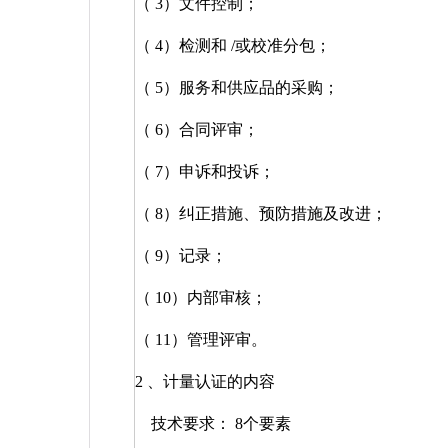
（
3
）文件控制；
（
4
）检测和
/
或校准分包；
（
5
）服务和供应品的采购；
（
6
）合同评审；
（
7
）申诉和投诉；
（
8
）纠正措施、预防措施及改进；
（
9
）记录；
（
10
）内部审核；
（
11
）管理评审。
2
、计量认证的内容
技术要求：
8
个要素