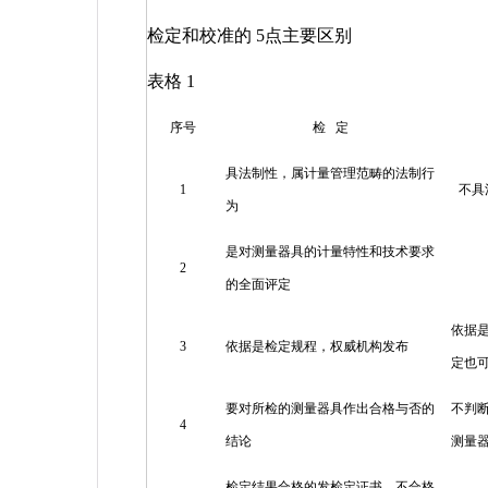
检定和校准的
5
点主要区别
表格
1
序号
检
定
具法制性，属计量管理范畴的法制行
1
不具
为
是对测量器具的计量特性和技术要求
2
的全面评定
依据
3
依据是检定规程，权威机构发布
定也
要对所检的测量器具作出合格与否的
不判
4
结论
测量
检定结果合格的发检定证书，不合格