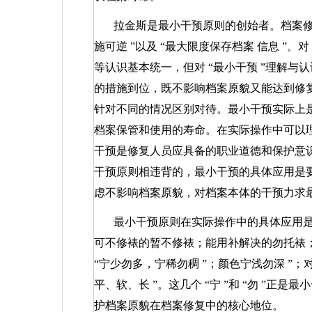
拉金斯是最小干预原则的创始者。档案
施可逆
”
以及
“
最大限度保存档案
信息
”
。对
等认识基本统一，但对
“
最小干预
”
理解与认
的措施到位，既不影响档案原貌又能达到修
针对不同的情况区别对待。最小干预实际上
档案保管和使用的寿命。在实际操作中可以
干预是修复人员应具备的职业道德和保护意
干预原则相违背的，最小干预的具体应用是
虑不影响档案原貌，对档案本体的干预力求
最小干预原则在实际操作中的具体应用
可不修裱的暂不修裱；能用补解决的勿托裱
“
宁少勿多，宁稀勿稠
”
；颜色宁浅勿深
”
；
平、软、长
”
。这几个
“
宁
”
和
“
勿
”
正是最小
护档案原貌在档案修复中的核心地位。