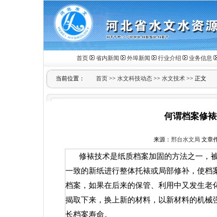
首页
省内新闻
外埠新闻
行业介绍
业务信息
当前位置：
首页
>>
水文科技动态
>>
水文技术
>> 正文
何谓档案修裱
来源：
邢台水文局
文章作者
修裱技术是纸质档案加固的方法之一，
一致的新纸进行整体托裱或局部修补，使档
档案，如果在后来的保管、利用中又发生老
揭取下来，换上新的材料，以新材料的机械
长档案寿命。