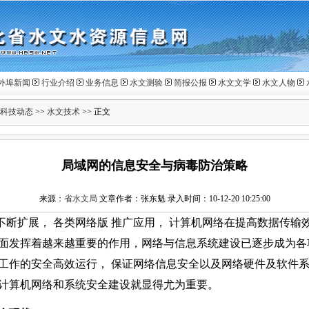
外埠新闻
行业介绍
业务信息
水文测验
简报公报
水文文学
水文人物
科技动态
>>
水文技术
>> 正文
局域网的信息安全与病毒防治策略
来源：
省水文局
文章作者：张东魁 录入时间：10-12-20 10:25:00
不断扩展， 各类网络版
推广应用， 计算机网络在提高数据传输
面发挥着越来越重要的作用，网络与信息系统建设已逐步成为
工作的安全高效运行， 保证网络信息安全以及网络硬件及软件
计算机网络和系统安全建设就显得尤为重要。