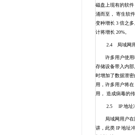
磁盘上现有的软件
涌而至， 寄生软
变种增长
3
倍之多
计将增长
20%
。
2.4
局域网用
许多用户使用移
存储设备带入内部
时增加了数据泄密
用，许多用户将
用， 造成病毒的
2.5
IP
地址
局域网用户在同
讲，此类
IP
地址