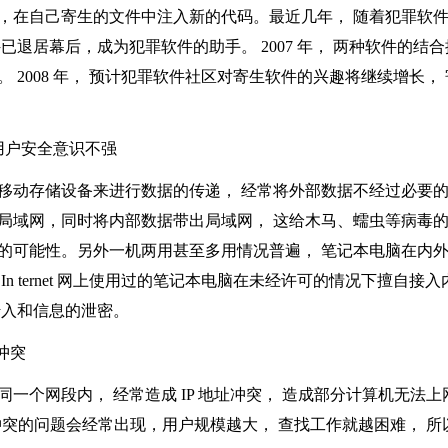
，在自己寄生的文件中注入新的代码。最近几年， 随着犯罪软
件已退居幕后，成为犯罪软件的助手。
2007
年， 两种软件的结
。
2008
年， 预计犯罪软件社区对寄生软件的兴趣将继续增长，
户安全意识不强
动存储设备来进行数据的传递， 经常将外部数据不经过必要的
局域网，同时将内部数据带出局域网， 这给木马、蠕虫等病毒
的可能性。另外一机两用甚至多用情况普遍， 笔记本电脑在内
在
In ternet
网上使用过的笔记本电脑在未经许可的情况下擅自接入
传入和信息的泄密。
冲突
一个网段内， 经常造成
IP
地址冲突， 造成部分计算机无法上
冲突的问题会经常出现，用户规模越大， 查找工作就越困难， 所