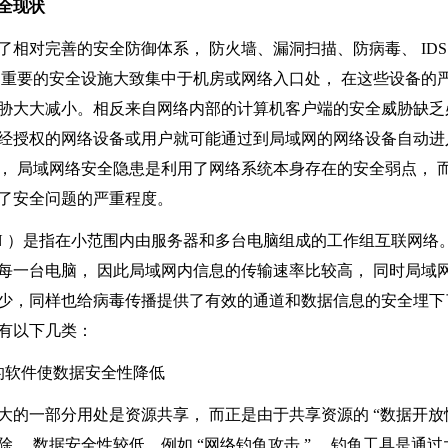
全现状
相对完善的安全防御体系， 防火墙、漏洞扫描、防病毒、
ID
 重要的安全设施大致集中于机房或网络入口处， 在这些设备的严
胁大大减小。相反来自网络内部的计算机客户端的安全威胁缺
经授权的网络设备或用户就可能通过到局域网的网络设备自动进
， 局域网络安全隐患是利用了网络系统本身存在的安全弱点， 
了安全问题的严重程度。
N
）是指在小范围内由服务器和多台电脑组成的工作组互联网络
每一台电脑， 因此局域网内信息的传输速率比较高， 同时局域
少，同样也给病毒传播提供了有效的通道和数据信息的安全埋下
有以下几类：
软件使数据安全性降低
的一部分用处是资源共享， 而正是由于共享资源的
“
数据开放
除， 数据安全性较低。例如
“
网络钓鱼攻击
”
， 钓鱼工具是通