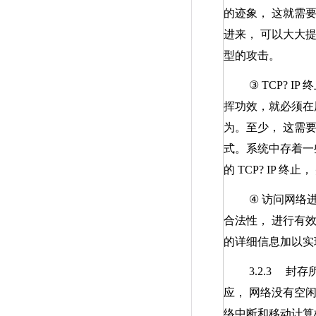
的迹象， 这就需
进来， 可以大大
型的攻击。
③
TCP? IP
终
挥功效，就必须在
为。至少， 这需
式。系统中存着一
的
TCP? IP
终止，
④
访问网络
合法性， 进行有
的详细信息加以实
3.2.3
封存
应， 网络没有空
络中断和移动计算