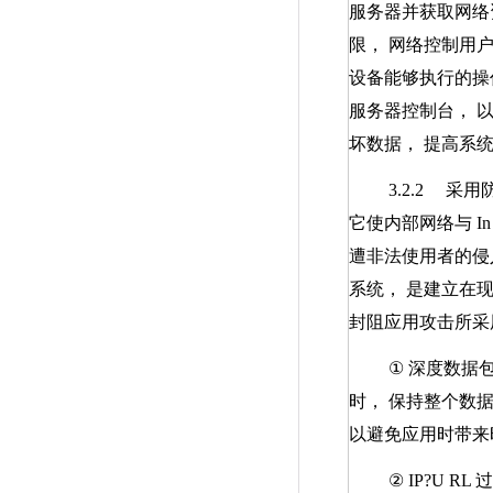
服务器并获取网络
限， 网络控制用
设备能够执行的操
服务器控制台， 
坏数据， 提高系
3.2.2
采用
它使内部网络与
In
遭非法使用者的侵
系统， 是建立在
封阻应用攻击所采
①
深度数据
时， 保持整个数
以避免应用时带来
②
IP?U RL