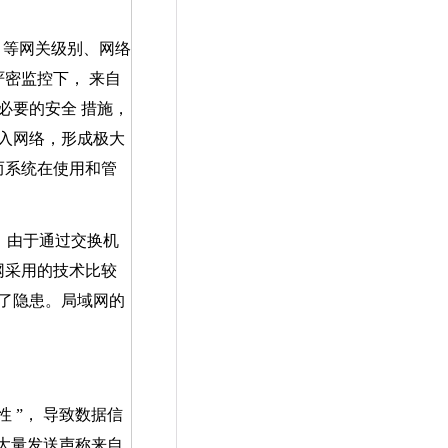
S
等网关级别、网络
密监控下， 来自
乏必要的安全
措施，
入网络，形成极大
而系统在使用和管
。由于通过交换机
网采用的技术比较
了隐患。局域网的
性
”
， 导致数据信
过大量发送声称来自