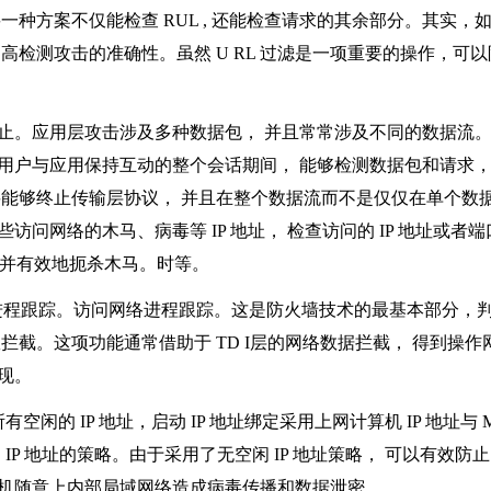
要一种方案不仅能检查
RUL ,
还能检查请求的其余部分。其实，
提高检测攻击的准确性。虽然
U RL
过滤是一项重要的操作，可以
止。应用层攻击涉及多种数据包， 并且常常涉及不同的数据流
用户与应用保持互动的整个会话期间， 能够检测数据包和请求，
要能够终止传输层协议， 并且在整个数据流而不是仅仅在单个数
些访问网络的木马、病毒等
IP
地址， 检查访问的
IP
地址或者端
 并有效地扼杀木马。时等。
进程跟踪。访问网络进程跟踪。这是防火墙技术的最基本部分，
效拦截。这项功能通常借助于
TD I
层的网络数据拦截， 得到操作
现。
所有空闲的
IP
地址，启动
IP
地址绑定采用上网计算机
IP
地址与
闲
IP
地址的策略。由于采用了无空闲
IP
地址策略， 可以有效防
机随意上内部局域网络造成病毒传播和数据泄密。