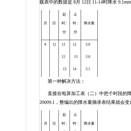
载表中的数据是
8
月
12
日
11-14
时降水
9.1mm
起
止
月
日
时
:
时
:
降水量
分
分
8
12
11
12
3.0
12
13
3.0
13
14
3.1
第一种解决方法：
直接在电算加工表（二）中把个时段的
20009.1
，整编出的降水量摘录表结果就会变
起
止
月
日
时
:
时
:
降水量