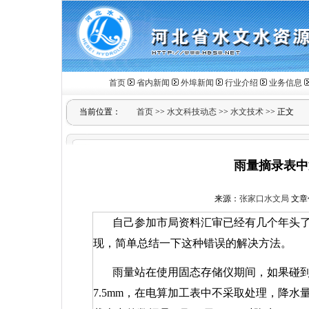
首页
省内新闻
外埠新闻
行业介绍
业务信息
当前位置：
首页
>>
水文科技动态
>>
水文技术
>> 正文
雨量摘录表中
来源：
张家口水文局
文章作
自己参加市局资料汇审已经有几个年头
现，简单总结一下这种错误的解决方法。
雨量站在使用固态存储仪期间，如果碰
7.5mm
，在电算加工表中不采取处理，降水