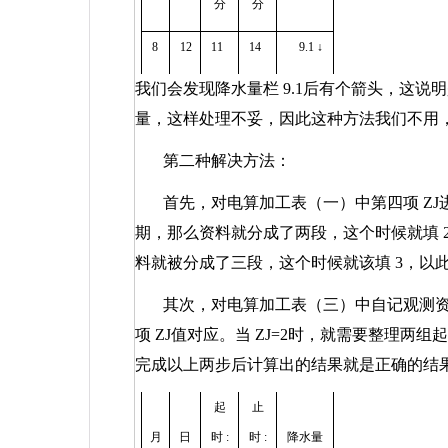
分
分
8
12
11
14
9.1
↓
我们会发现降水量栏
9.1
后有个箭头，这说
量，这样处理不妥，因此这种方法我们不用
第二种解决方法：
首先，对电算加工表（一）中第四项
ZJ
期，那么资料就分成了两段，这个时候就填
料就被分成了三段，这个时候就该填
3
，以
其次，对电算加工表（三）中自记观测
项
ZJ
值对应。当
ZJ=2
时，就需要整理两组
完成以上两步后计算出的结果就是正确的结
起
止
月
日
时
:
时
:
降水量