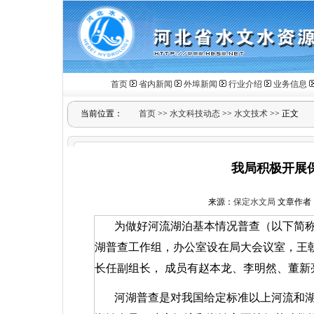
首页
省内新闻
外埠新闻
行业介绍
业务信息
当前位置：
首页
>>
水文科技动态
>>
水文技术
>> 正文
我局积极开展
来源：
保定水文局
文章作者：赵
为做好河流湖泊基本情况普查（以下简
湖普查工作组，办公室设在局大会议室，王
长任副组长，
成员有赵本龙、李明然、董新
河湖普查是对我国给定标准以上河流和