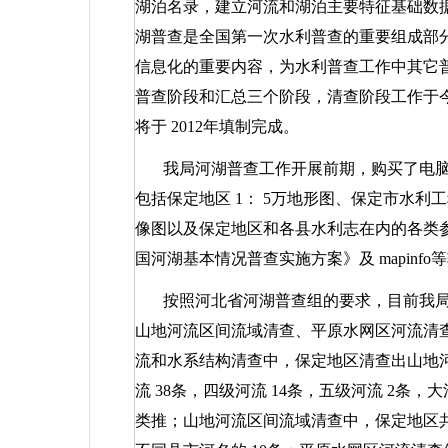
湖泊名录，建立河流和湖泊主要特征基础数
湖普查是全国第一次水利普查的重要组成部
信息化的重要内容，为水利普查工作中其它
普查阶段和汇总三个阶段，清查阶段工作于
将于
2012
年填制完成。
我局河湖普查工作开展前期，购买了电
包括保定地区
1
：
5
万地形图、保定市水利
像图以及保定地区和各县水利志在内的各类
国河湖基本情况普查实施方案》及
mapinfo
等
按照河北省河湖普查组的要求，目前我
山地河流区间流域清查、平原水网区河流清
流和水系结构清查中，保定地区清查出山地
流
38
条，四级河流
14
条，五级河流
2
条，大
类推；山地河流区间流域清查中，保定地区