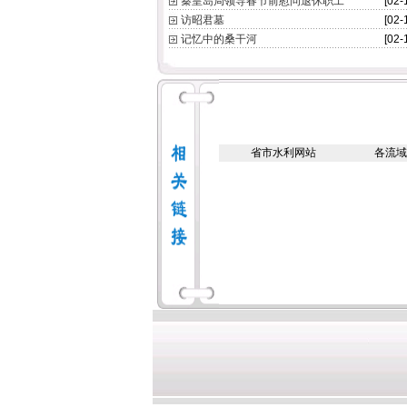
秦皇岛局领导春节前慰问退休职工
[02-
访昭君墓
[02-
记忆中的桑干河
[02-
省市水利网站
各流域