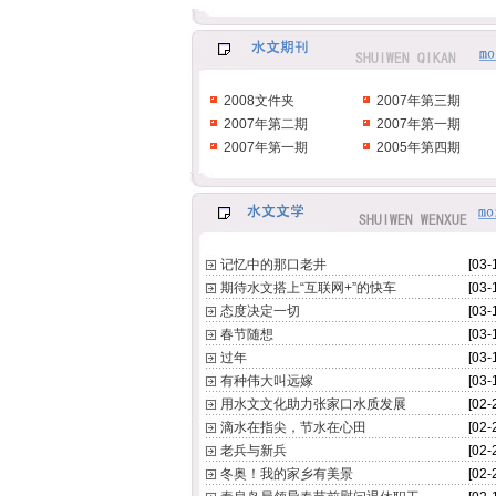
2008文件夹
2007年第三期
2007年第二期
2007年第一期
2007年第一期
2005年第四期
记忆中的那口老井
[03-
期待水文搭上“互联网+”的快车
[03-
态度决定一切
[03-
春节随想
[03-
过年
[03-
有种伟大叫远嫁
[03-
用水文文化助力张家口水质发展
[02-
滴水在指尖，节水在心田
[02-
老兵与新兵
[02-
冬奥！我的家乡有美景
[02-