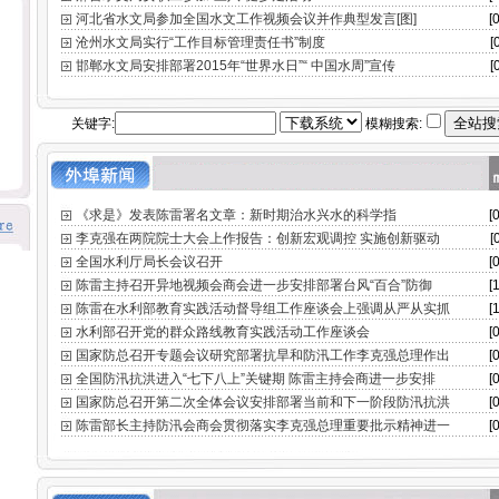
河北省水文局参加全国水文工作视频会议并作典型发言[图]
[
沧州水文局实行“工作目标管理责任书”制度
[
邯郸水文局安排部署2015年“世界水日”“ 中国水周”宣传
[
关键字:
模糊搜索:
《求是》发表陈雷署名文章：新时期治水兴水的科学指
[
李克强在两院院士大会上作报告：创新宏观调控 实施创新驱动
[
全国水利厅局长会议召开
[
陈雷主持召开异地视频会商会进一步安排部署台风“百合”防御
[
陈雷在水利部教育实践活动督导组工作座谈会上强调从严从实抓
[
水利部召开党的群众路线教育实践活动工作座谈会
[
国家防总召开专题会议研究部署抗旱和防汛工作李克强总理作出
[
全国防汛抗洪进入“七下八上”关键期 陈雷主持会商进一步安排
[
国家防总召开第二次全体会议安排部署当前和下一阶段防汛抗洪
[
陈雷部长主持防汛会商会贯彻落实李克强总理重要批示精神进一
[