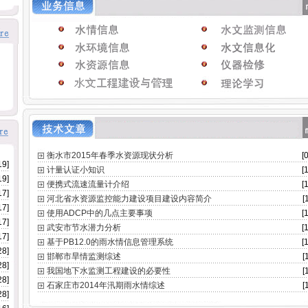
衡水市2015年春季水资源现状分析
[
19]
计量认证小知识
[
19]
便携式流速流量计介绍
[
17]
河北省水资源监控能力建设项目建设内容简介
[
17]
使用ADCP中的几点主要事项
[
17]
武安市节水潜力分析
[
17]
基于PB12.0的雨水情信息管理系统
[
28]
邯郸市旱情监测综述
[
28]
我国地下水监测工程建设的必要性
[
28]
石家庄市2014年汛期雨水情综述
[
28]