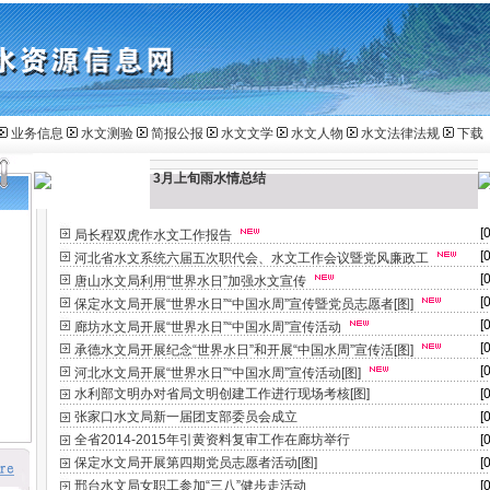
业务信息
水文测验
简报公报
水文文学
水文人物
水文法律法规
下载
3月上旬雨水情总结
[
局长程双虎作水文工作报告
[
河北省水文系统六届五次职代会、水文工作会议暨党风廉政工
[
唐山水文局利用“世界水日”加强水文宣传
[
保定水文局开展“世界水日”“中国水周”宣传暨党员志愿者[图]
[
廊坊水文局开展“世界水日”“中国水周”宣传活动
[
承德水文局开展纪念“世界水日”和开展“中国水周”宣传活[图]
[
河北水文局开展“世界水日”“中国水周”宣传活动[图]
水利部文明办对省局文明创建工作进行现场考核[图]
[
张家口水文局新一届团支部委员会成立
[
全省2014-2015年引黄资料复审工作在廊坊举行
[
保定水文局开展第四期党员志愿者活动[图]
[
邢台水文局女职工参加“三八”健步走活动
[