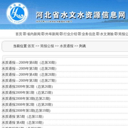
首页
省内新闻
外埠新闻
行业介绍
业务信息
水文测验
简报
当前位置:
首页
>>
简报公报
>>
水质通报
>>
列表
水质通报—2009年第6期（总第30期）
水质通报—2009年第5期（总第29期）
水质通报—2009年第4期（总第28期）
水质通报—2009年第3期（总第27期）
水质通报2009年第2期（总第26期）
水质通报2009年第1期（总第25期）
水质通报2008年第3期(总第21期)
水质通报2008年第2期（总第20期）
水质通报2008年第1期(总第19期)
水质通报 第5期（总第11期）
水质通报 第4期（总第10期）