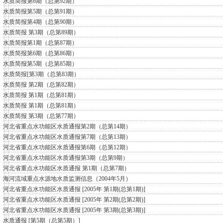
水质简报第6期（总第92期）
水质简报第5期（总第91期）
水质简报第4期（总第90期）
水质简报 第3期（总第89期）
水质简报第1期（总第87期）
水质简报第6期（总第86期）
水质简报第5期（总第85期）
水质简报[第3期（总第83期）
水质简报 第2期（总第82期）
水质简报 第1期（总第81期）
水质简报 第1期（总第81期）
水质简报 第3期（总第77期）
河北省重点水功能区水质通报第2期（总第14期）
河北省重点水功能区水质通报第7期（总第13期）
河北省重点水功能区水质通报第6期（总第12期）
河北省重点水功能区水质通报第3期（总第9期）
河北省重点水功能区水质通报 第1期（总第7期）
海河流域重点水源地水质监测信息（2004年5月）
河北省重点水功能区水质通报 [2005年 第1期(总第1期)]
河北省重点水功能区水质通报 [2005年 第2期(总第2期)]
河北省重点水功能区水质通报 [2005年 第3期(总第3期)]
水质通报 [第5期（总第5期）]