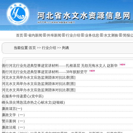
首页
省内新闻
外埠新闻
行业介绍
业务信息
水文测验
简报
当前位置:
首页
>>
行业介绍
>>
列表
善行河北行业先进典型事迹宣讲材料——扎根基层 无怨无悔水文人 赵新华
善行河北行业先进典型事迹宣讲材料——38年默默坚守
河北水文局举办水文应急监测团体对抗比赛[图]
河北水文局举办水文应急监测团体对抗比赛[图]
河北水文局举办水文应急监测团体对抗比赛[图]
在服务中传递爱心(党中跃)
峰头浪尖博急流赤热之心献水文(赵银岐)
廉政箴言(一)
廉政文学（一）
警示案例（一）
廉政法规（一）