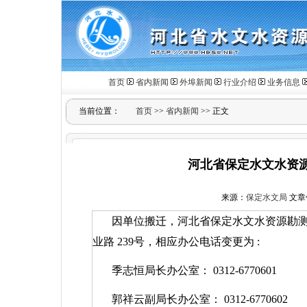
首页
省内新闻
外埠新闻
行业介绍
业务信息
当前位置：
首页
>>
省内新闻
>> 正文
河北省保定水文水资
来源：
保定水文局
文章
因单位搬迁，河北省保定水文水资源勘
业路
239
号，相应办公电话变更为
:
季志恒局长办公室：
0312-6770601
郭祥云副局长办公室：
0312-6770602