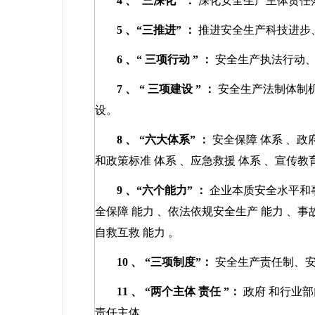
4
、“三深化”
：
深化安全生产主体责任
5
、“三推进”
：
推进安全生产科技进步
6
、“
三项行动
”
：
安全生产执法行动
7
、
“
三项建设
”
：
安全生产法制体制
设。
8
、
“六大体系”
：
安全保障
体系
、政
和政策标准
体系
、应急救援
体系
、宣传教
9
、“六个能力”
：
企业本质安全水平和
全保障
能力
、依法依规安全生产
能力
、事
自救互救
能力
。
10
、
“三项制度”：
安全生产责任制、
11
、
“两个主体
责任
”：
政府
和行业部
责任主体。