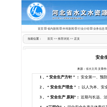
首页
省内新闻
外埠新闻
行业介绍
业务信息
当前位置：
首页
>>
推荐浏览
>> 正文
安全
来源：
省水文局
文章作者：
1
、“
安全生产方针
”
：
安全第一、预
2
、
“
安全生产理念
”
：
以人为本、安
3
、
“
安全生产
原则”：
近期与长远、