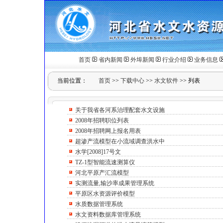
首页
省内新闻
外埠新闻
行业介绍
业务信息
当前位置：
首页
>>
下载中心
>>
水文软件
>>
列表
关于我省各河系治理配套水文设施
2008年招聘职位列表
2008年招聘网上报名用表
超渗产流模型在小流域调查洪水中
水学[2008]17号文
TZ-1型智能流速测算仪
河北平原产汇流模型
实测流量,输沙率成果管理系统
平原区水资源评价模型
水质数据管理系统
水文资料数据库管理系统