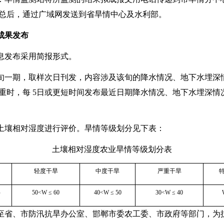
总后，通过广域网发送到省旱情中心及水利部。
成果发布
息发布采用简报形式。
旬一期，取样次日刊发，内容涉及该旬的降水情况、地下水埋深
重时，每
5
日或更短时间发布最近日期降水情况、地下水埋深情
土壤相对湿度进行评价。旱情等级划分见下表：
土壤相对湿度农业旱情等级划分表
轻度干旱
中度干旱
严重干旱
）
50<W
≤
60
40<W
≤
50
30<W
≤
40
至省、市防汛抗旱办公室、邯郸市委农工委、市政府等部门，为