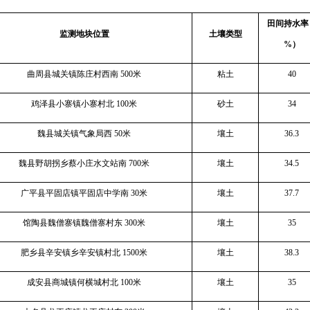
田间持水率
监测地块位置
土壤类型
%
）
曲周县城关镇陈庄村西南
500
米
粘土
40
鸡泽县小寨镇小寨村北
100
米
砂土
34
魏县城关镇气象局西
50
米
壤土
36.3
魏县野胡拐乡蔡小庄水文站南
700
米
壤土
34.5
广平县平固店镇平固店中学南
30
米
壤土
37.7
馆陶县魏僧寨镇魏僧寨村东
300
米
壤土
35
肥乡县辛安镇乡辛安镇村北
1500
米
壤土
38.3
成安县商城镇何横城村北
100
米
壤土
35