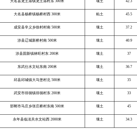
大名县龙王庙镇龙王庙村东
300
米
壤土
42.3
大名县杨桥镇杨桥村西
300
米
粘土
45.5
成安县辛义乡徐村村南
500
米
壤土
37.2
涉县辽城新桥村南
500
米
壤土
40.9
涉县固新镇林旺村东
200
米
壤土
37
东武仕水文站东南
200
米
壤土
36.7
邱县邱城镇大马堡村北
500
米
壤土
35
武安市徘徊镇徘徊村东
200
米
壤土
33
邯郸市马庄乡张庄桥村东南
500
米
壤土
45
永年县临洺关水文站西
2000
米
壤土
34.3