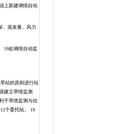
础上新建墒情自动
深、蒸发量、风力
、
19
处墒情自动监
个旱站的原则进行站
源建立旱情监测
利于旱情监测与信
，
12
个委托站。
19