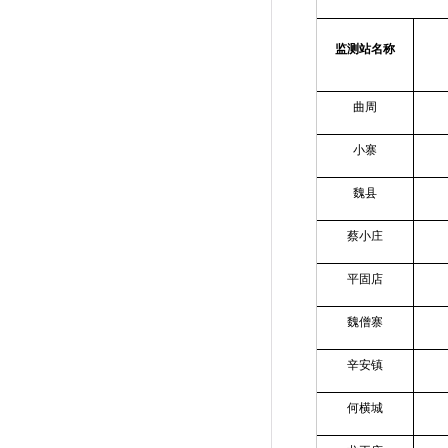
监测站名称
曲周
小寨
魏县
蔡小庄
平固店
魏僧寨
辛安镇
何横城