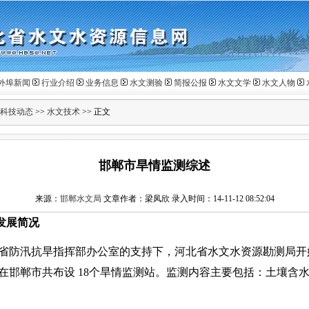
外埠新闻
行业介绍
业务信息
水文测验
简报公报
水文文学
水文人物
科技动态
>>
水文技术
>> 正文
邯郸市旱情监测综述
来源：
邯郸水文局
文章作者：梁凤欣 录入时间：14-11-12 08:52:04
发展简况
省防汛抗旱指挥部办公室的支持下，河北省水文水资源勘测局开
在邯郸市共布设
18
个旱情监测站。监测内容主要包括：土壤含