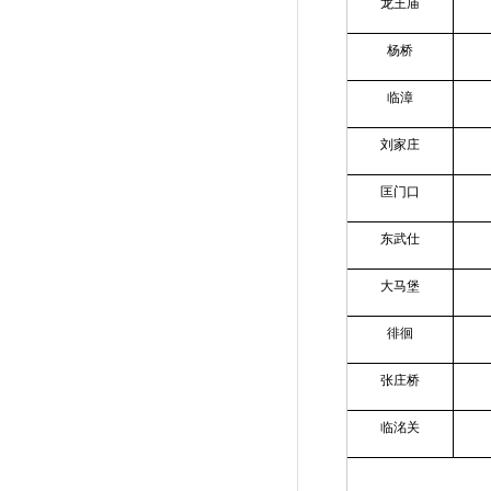
龙王庙
杨桥
临漳
刘家庄
匡门口
东武仕
大马堡
徘徊
张庄桥
临洺关