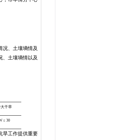
情况、土壤墒情及
况、土壤墒情以及
特大干旱
W
≤
30
抗旱工作提供重要