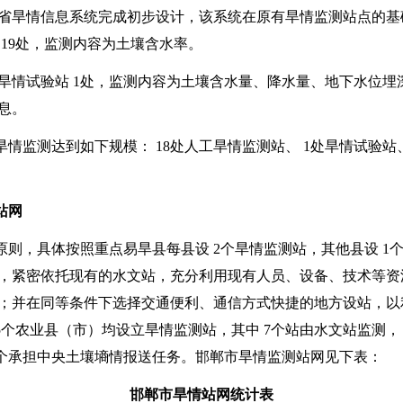
省旱情信息系统完成初步设计，该系统在原有旱情监测站点的基
设
19
处，监测内容为土壤含水率。
旱情试验站
1
处，监测内容为土壤含水量、降水量、地下水位埋
息。
旱情监测达到如下规模：
18
处人工旱情监测站、
1
处旱情试验站
站网
原则，具体按照重点易旱县每县设
2
个旱情监测站，其他县设
1
，紧密依托现有的水文站，充分利用现有人员、设备、技术等资
；并在同等条件下选择交通便利、通信方式快捷的地方设站，以
5
个农业县（市）均设立旱情监测站，其中
7
个站由水文站监测
个承担中央土壤墒情报送任务。邯郸市旱情监测站网见下表：
邯郸市旱情站网统计表