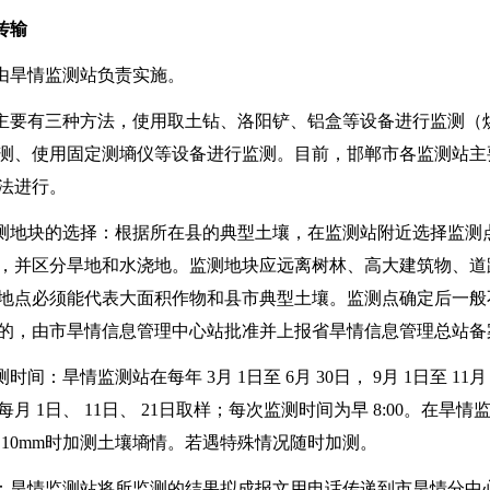
传输
由旱情监测站负责实施。
主要有三种方法，使用取土钻、洛阳铲、铝盒等设备进行监测（
测、使用固定测墒仪等设备进行监测。目前，邯郸市各监测站主
法进行。
测地块的选择：根据所在县的典型土壤，在监测站附近选择监测
，并区分旱地和水浇地。监测地块应远离树林、高大建筑物、道
地点必须能代表大面积作物和县市典型土壤。监测点确定后一般
的，由市旱情信息管理中心站批准并上报省旱情信息管理总站备
测时间：旱情监测站在每年
3
月
1
日至
6
月
30
日，
9
月
1
日至
11
即每月
1
日、
11
日、
21
日取样；每次监测时间为早
8:00
。在旱情
过
10mm
时加测土壤墒情。若遇特殊情况随时加测。
：旱情监测站将所监测的结果拟成报文用电话传递到市旱情分中