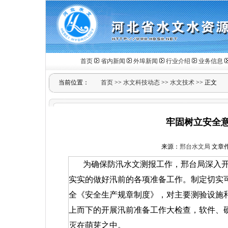
首页
省内新闻
外埠新闻
行业介绍
业务信息
当前位置：
首页
>>
水文科技动态
>>
水文技术
>> 正文
牢固树立安全意
来源：
邢台水文局
文章作者
为确保防汛水文测报工作，邢台局深入开
实实的做好汛前的各项准备工作。制定切实
全《安全生产规章制度》，对主要测验设施
上而下的开展汛前准备工作大检查，软件、
灭在萌芽之中。