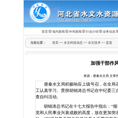
首页
省内新闻
外埠新闻
行业介绍
业务信息
当前位置：
首页
>>
水文科技动态
>>
水文技术
>> 正文
加强干部作风
来源：唐秦水文局 文章作者：赵
唐秦水文局积极响应上级号召，在全局召
工认真学习、贯彻胡锦涛总书记在中纪委三
查自纠活动。
胡锦涛总书记在十七大报告中指出：“
党和人民事业兴衰成败的高度，放在更加突