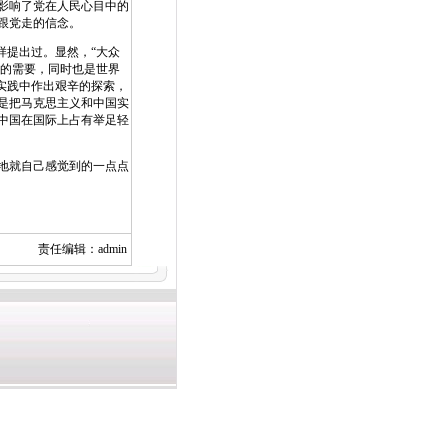
影响了党在人民心目中的
跟党走的信念。
提出过。显然，“大众
身的需要，同时也是世界
实践中作出艰辛的探索，
是把马克思主义和中国实
中国在国际上占有举足轻
地就自己感觉到的一点点
责任编辑：admin