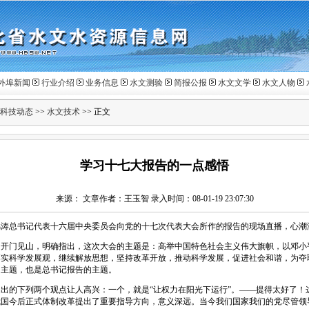
外埠新闻
行业介绍
业务信息
水文测验
简报公报
水文文学
水文人物
科技动态
>>
水文技术
>> 正文
学习十七大报告的一点感悟
来源： 文章作者：王玉智 录入时间：08-01-19 23:07:30
锦涛总书记代表十六届中央委员会向党的十七次代表大会所作的报告的现场直播，心潮
门见山，明确指出，这次大会的主题是：高举中国特色社会主义伟大旗帜，以邓小平
落实科学发展观，继续解放思想，坚持改革开放，推动科学发展，促进社会和谐，为夺
的主题，也是总书记报告的主题。
的下列两个观点让人高兴：一个，就是“让权力在阳光下运行”。――提得太好了！
我国今后正式体制改革提出了重要指导方向，意义深远。当今我们国家我们的党尽管领