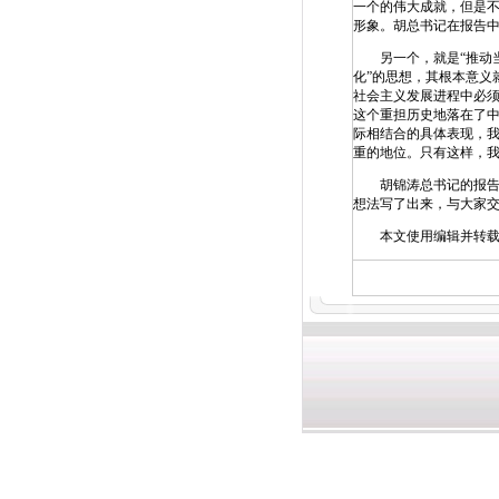
一个的伟大成就，但是
形象。胡总书记在报告
另一个，就是“推动当
化”的思想，其根本意义
社会主义发展进程中必须
这个重担历史地落在了
际相结合的具体表现，
重的地位。只有这样，
胡锦涛总书记的报告全
想法写了出来，与大家交
本文使用编辑并转载,