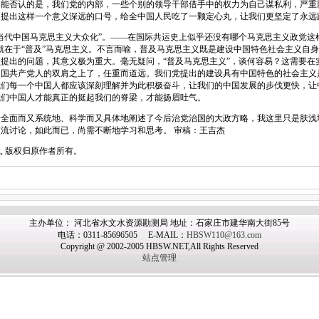
不能否认的是，我们党的内部，一些个别的领导干部借手中的权力为自己谋私利，严重
中提出这样一个意义深远的口号，给全中国人民吃了一颗定心丸，让我们更坚定了永远
代中国马克思主义大众化”。――在国际共运史上似乎还没有哪个马克思主义政党这样
就在于“普及”马克思主义。不言而喻，普及马克思主义既是建设中国特色社会主义自
提出的问题，其意义极为重大。毫无疑问，“普及马克思主义”，谈何容易？这需要在
中国共产党人的双肩之上了，任重而道远。我们党提出的建设具有中国特色的社会主义
我们每一个中国人都应该深刻理解并为此积极奋斗，让我们的中国发展的步伐更快，让
我们中国人才能真正的挺起我们的脊梁，才能扬眉吐气。
面而又系统地、科学而又具体地阐述了今后治党治国的大政方略，我这里只是肤浅
流讨论，如此而已，尚需不断地学习和思考。 审稿：王吉杰
 版权归原作者所有。
主办单位： 河北省水文水资源勘测局 地址：石家庄市建华南大街85号
电话：0311-85696505 E-MAIL：
HBSW110@163.com
Copyright @ 2002-2005 HBSW.NET,All Rights Reserved
站点管理