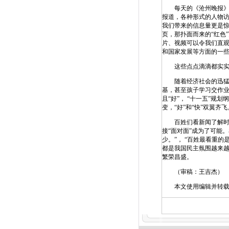
每天的《沧州晚报》会
报道，各种形式的人物
我们带来的信息量更是惊
页，那扑面而来的“红色
片、视频可以令我们直观
和国家发展等方面的一些
这些点点滴滴都实实在
随着经济社会的迅猛发
基，甚至孩子学习交作业
且“好”， “十一五”
变，“好”和“快”双翼齐飞
百姓们看新闻了解时政
接“面对面”成为了可能
少。”， “百姓最看重
都是我国民主氛围越来
繁荣昌盛。
（审稿：王吉杰）
本文使用编辑并转载,