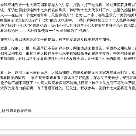
详细地刊登十七大期间国家领导人的讲话、报告；打开电视机，通过新闻联播可以
访谈、采访使百姓领略到十七大代表的风采，聆听到十七大代表对工作、生活的感悟和
人――在任何一个搜索引擎中，只要你输入“十七大”三个字，都能显示几十页的相关
”页面便令你立刻溶入到“十七大”的喜庆氛围中。一些门户网站都设立了与人民网等网
地了解到“十七大”的最新动态，我们还可以学习到与十七大有关的各种理论和政治知
看法和论述…… 各种媒体使每一位公民都成为了“代表”。
在地反映出我国经济水平的提高，科学的发展以及民主程度的加强。
展，报纸、广播、电视早已不是新鲜事物，网络也越来越普及。单位办公用电脑，
都可以用电脑，由此可见人民群众生活水平和物质条件正在逐步改善。中国的经济在飞
规划纲要就强调，必须以科学发展观统领经济社会发展全局，并作出了相应的部署。这表
。
，还可以网上留言表达民意、诉说新期待，围绕党的建设和国家发展建言献策，党
。看看网友的留言： “欢迎胡哥常来看看！潜水文字好热闹，深水文章更奇妙，安邦治
的是物价能不能不再涨了？生病去医院看病能不能负担轻些？孩子上学是否不再为学费忧
越浓厚的最有力的证明，有了普通百姓的广泛关注、积极参与，党的十七大必将更有看
 版权归原作者所有。