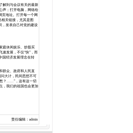
了解到与会议有关的最新
心声；打开电脑，网络给
网页地址。打开每一个网
站相关链接，尤其是图
识，发表自己对党的建设
家庭休闲娱乐、炒股买
速发展，不仅“快”，而
明中国经济发展理念在转
和群众、政府和人民直
国问大计，民间思想不可
愁？……”，这有这一切
点，我们的祖国也会更加
责任编辑：admin