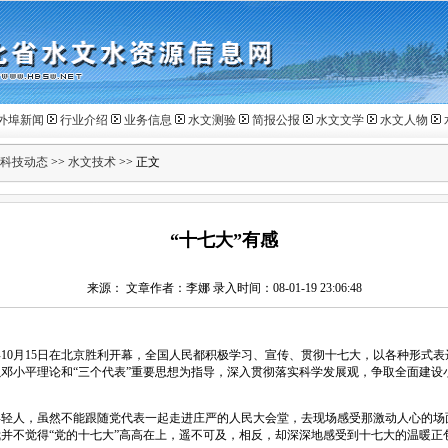
外埠新闻
行业介绍
业务信息
水文测验
简报公报
水文文学
水文人物
科技动态
>>
水文技术
>> 正文
“十七大”有感
来源： 文章作者：李娜 录入时间：08-01-19 23:06:48
10月15日在北京胜利开幕，全国人民都积极学习、宣传、贯彻十七大，以各种形式
邓小平理论和“三个代表”重要思想为指导，深入贯彻落实科学发展观，争取全面建设
人，虽然不能跟随党代表一起走进庄严的人民大会堂，去现场感受那激动人心的场
并不觉得“党的十七大”高高在上，遥不可及，相反，却深深地感受到十七大的温暖正