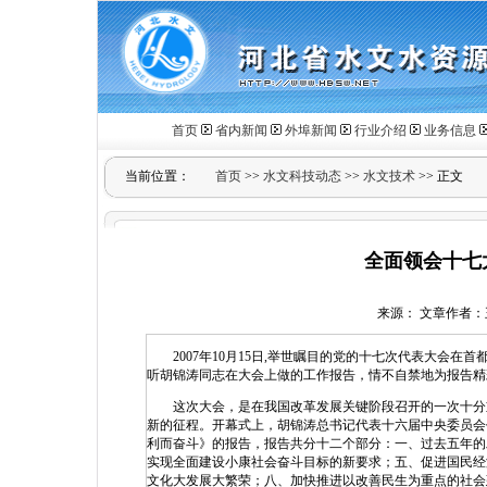
首页
省内新闻
外埠新闻
行业介绍
业务信息
当前位置：
首页
>>
水文科技动态
>>
水文技术
>> 正文
全面领会十七
来源： 文章作者：王兰稳
2007年10月15日,举世瞩目的党的十七次代表大会在
听胡锦涛同志在大会上做的工作报告，情不自禁地为报告精
这次大会，是在我国改革发展关键阶段召开的一次十分重
新的征程。开幕式上，胡锦涛总书记代表十六届中央委员会
利而奋斗》的报告，报告共分十二个部分：一、过去五年的
实现全面建设小康社会奋斗目标的新要求；五、促进国民经
文化大发展大繁荣；八、加快推进以改善民生为重点的社会