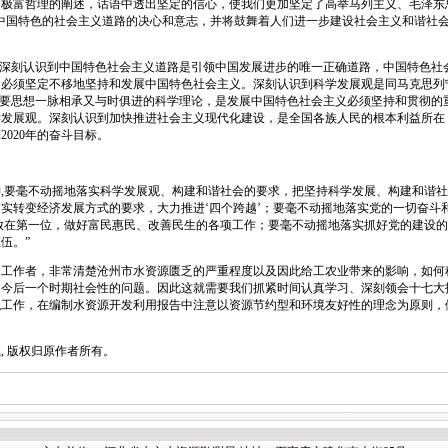
富哲理的阐述，话语中透出坚定的信心，使我们更加坚定了高举马列主义、毛泽东思
中国特色的社会主义道路的决心和意志，并将鼓舞着人们进一步建设社会主义和谐社
深刻认识到中国特色社会主义道路是引领中国发展进步的唯一正确道路，中国特色社
，必须坚定不移地坚持和发展中国特色社会主义。深刻认识到科学发展观是同马克思列
重要思想一脉相承又与时俱进的科学理论，是发展中国特色社会主义必须坚持和贯彻的
学发展观。深刻认识到加快推进社会主义现代化建设，是全国各族人民的根本利益所在
020年的奋斗目标。
要毫不动摇地落实科学发展观、构建和谐社会的要求，把坚持科学发展、构建和谐社
实转变经济发展方式的要求，大力推进‘四个跨越’；要毫不动摇地落实党的一切奋斗
放在第一位，做好富民惠民、改善民生的各项工作；要毫不动摇地落实抓好党的建设的
伍。”
作者，非常清楚沧州市水资源匮乏的严重程度以及因此给工农业带来的影响，如何
为今后一个时期社会性的问题。因此这就需要我们抓紧时间认真学习、深刻领会十七大
职工作，在编制水资源开发利用报告中注意以资源节约型和环境友好性的理念为原则，
 版权归原作者所有。