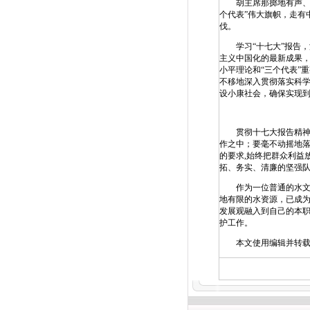
胡主席那掷地有声、极
个代表”伟大旗帜，走有
伐。
学习“十七大”报告，
主义中国化的最新成果
小平理论和“三个代表”
不移地深入贯彻落实科
设小康社会，确保实现到2
贯彻十七大报告精神,
作之中；要毫不动摇地落
的要求,始终把群众利益
拓、务实、清廉的坚强队
作为一位普通的水文工
地有限的水资源，已成
发展观融入到自己的本
护工作。
本文使用编辑并转载,