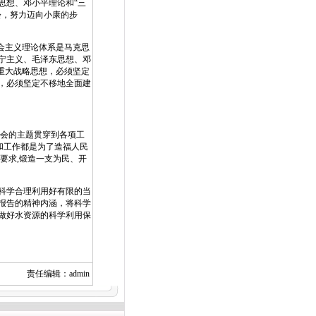
想、邓小平理论和“三
会，努力迈向小康的步
会主义理论体系是马克思
宁主义、毛泽东思想、邓
重大战略思想，必须坚定
，必须坚定不移地全面建
会的主题贯穿到各项工
和工作都是为了造福人民
要求,锻造一支为民、开
科学合理利用好有限的当
报告的精神内涵，将科学
做好水资源的科学利用保
责任编辑：admin