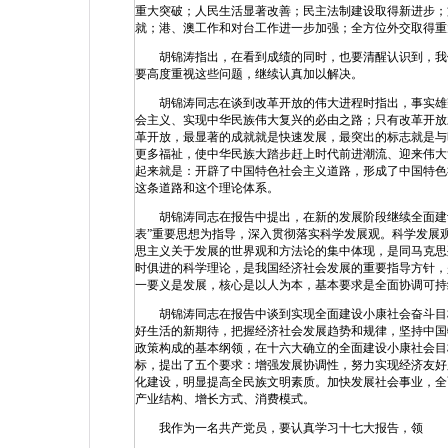
重大突破；人民生活显著改善；民主法制建设取得新进步；
就；港、澳工作和对台工作进一步加强；全方位外交取得重
胡锦涛指出，在看到成绩的同时，也要清醒认识到，我们
要高度重视这些问题，继续认真加以解决。
胡锦涛同志在谈到改革开放的伟大进程时指出，事实雄辩
会主义、实现中华民族伟大复兴的必由之路；只有改革开放
革开放，最显著的成就就是快速发展，最突出的标志就是与
更多福祉，使中华民族大踏步赶上时代前进潮流、迎来伟大
起来就是：开辟了中国特色社会主义道路，形成了中国特色
这条道路和这个理论体系。
胡锦涛同志在报告中提出，在新的发展阶段继续全面建设
表”重要思想为指导，深入贯彻落实科学发展观。科学发展
思主义关于发展的世界观和方法论的集中体现，是同马克思
时俱进的科学理论，是我国经济社会发展的重要指导方针，
一要义是发展，核心是以人为本，基本要求是全面协调可持
胡锦涛同志在报告中谈到实现全面建设小康社会奋斗目标
好生活的新期待，把握经济社会发展趋势和规律，坚持中国
政策构成的基本纲领，在十六大确立的全面建设小康社会目
标，提出了五个要求：增强发展协调性，努力实现经济友好
化建设，明显提高全民族文明素质。加快发展社会事业，全
产业结构、增长方式、消费模式。
我作为一名共产党员，要认真学习十七大报告，领