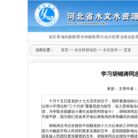
首页
省内新闻
外埠新闻
行业介绍
业务信息
当前位置：
首页
>>
水文科技动态
>>
水文技术
>> 正文
学习胡锦涛同志
来源： 文章作者：康志敏
十月十五日是党的十七大召开的日子，我怀着激动的心情
以邓小平理论和“三个代表”重要思想为指导，深入贯彻落
谐，为夺取全面建设小康社会新胜利而奋斗》，胡锦涛同志
不能平静，我为我们党改革开放以来取得的举世瞩目的成就
胡锦涛总书记在报告中回顾党的十六大以来的工作时说，
国力大幅提升和人民得到更多实惠的五年，是我国国际地位
国各族人民团结更加紧密的五年。胡锦涛同志在报告中阐述