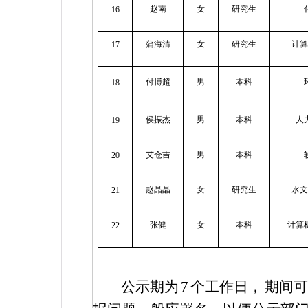
赵南
女
研究生
16
蒲海清
女
研究生
计算
17
付博超
男
本科
18
侯振杰
男
本科
人
19
艾仓吉
男
本科
20
赵晶晶
女
研究生
水文
21
张健
女
本科
计算
22
公示期为
7
个工作日，
期间可