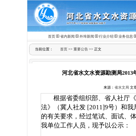
首页
省内新闻
外埠新闻
行业介绍
业务信息
当前位置：
首页
>>
重要公告
>> 正文
河北省水文水资源勘测局201
来源：
省水文局
文章作
根据省委组织部、省人社厅
法》（冀人社发
[2011]9
号）和我
的有关要求，经过笔试、面试、
我单位工作人员，现予以公示：