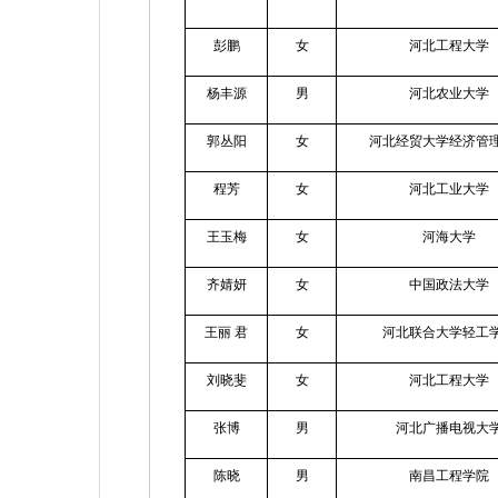
彭鹏
女
河北工程大学
杨丰源
男
河北农业大学
郭丛阳
女
河北经贸大学经济管
程芳
女
河北工业大学
王玉梅
女
河海大学
齐婧妍
女
中国政法大学
王丽
君
女
河北联合大学轻工
刘晓斐
女
河北工程大学
张博
男
河北广播电视大
陈晓
男
南昌工程学院