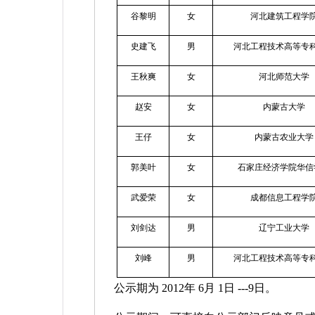
谷黎明
女
河北建筑工程学
史建飞
男
河北工程技术高等专
王秋爽
女
河北师范大学
赵安
女
内蒙古大学
王仔
女
内蒙古农业大学
郭美叶
女
石家庄经济学院华信
武爱荣
女
成都信息工程学
刘剑达
男
辽宁工业大学
刘峰
男
河北工程技术高等专
公示期为
2012
年
6
月
1
日
---9
日。