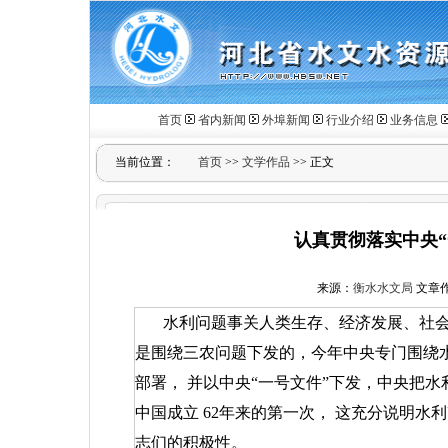
首页
省内新闻
外埠新闻
行业介绍
业务信息
当前位置：
首页
>>
文学作品
>> 正文
认真贯彻落实中央“
来源：
衡水水文局
文章作者
水利问题事关人类生存、经济发展、社
是围绕三农问题下发的，今年中央专门围绕
部署，
并以中央“一号文件”下发，中央把
中国成立
62
年来的第一次，
这充分说明水利
志们的积极性。