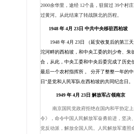
2000
余华里，途经
12
个县，驻留过
39
个村
过黄河。从此结束了转战陕北的历程。
1948
年
4
月
23
日
中共中央移驻西柏坡
1948
年
4
月
23
日
（延安收复后的第三
沱河畔的西柏坡，和中央工委的刘少奇、朱
合，从此，中央工委和中央后委完成了历史
最后一个农村指挥所
。
分开了整整一年的中
日”是党和人民军队在西柏坡的共同纪念日。
1949
年
4
月
23
日
解放军占领南京
南京国民党政府拒绝在国内和平协定上签
令》，命令中国人民解放军奋勇前进，坚决
党反动派，解放全国人民。人民解放军遵照