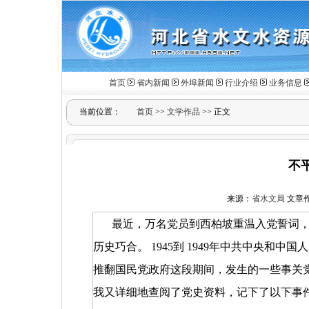
首页
省内新闻
外埠新闻
行业介绍
业务信息
当前位置：
首页
>>
文学作品
>> 正文
不
来源：
省水文局
文章作者
最近，万名党员到西柏坡重温入党誓词
历史巧合。
1945
到
1949
年中共中央和中国人
推翻国民党政府这段期间，发生的一些事关
我又详细地查阅了党史资料，记下了以下事