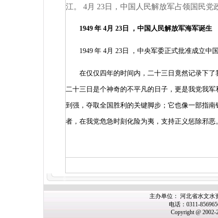
江。
4
月
23
日，中国人民解放军占领国民党
1949
年
4
月
23
日
，中国人民解放军海军诞生
1949
年
4
月
23
日
，中央军委正式批准成立中
在仅仅四年的时间内，二十三日竟然记录下了
二十三日是个神奇的不平凡的日子，更是我党我军
到强，夺取全国胜利的关键脚步；它也像一部指南
者，在我党危急时刻化险为夷，支持正义惩除邪恶
主办单位： 河北省水文水
电话：0311-85696
Copyright @ 2002-