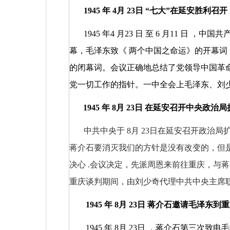
1945
年
4
月
23
日
“七大”在延安胜利召开
1945
年4
月23
日
至
6
月11
日
，中国共
幕，毛泽东致《
两个中国之命运》的开幕词
的闭幕词。会议正确地总结了党领导中国革
党一切工作的指针。一中全会上毛泽东、刘
1945
年
8
月
23
日
在延安召开中央政治局
中共中央于
8
月
23
日在延安召开政治局
蒋介石要消灭我们的方针是没有改变的，但
决心
.
会议决定，先派周恩来前往重庆，与蒋
重庆谈判期间，由刘少奇代理中共中央主席
1945
年
8
月
23
日
蒋介石邀请毛泽东到重
1945
年
8
月
23
日
，蒋介石第三次致电