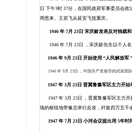
日
下午3
时
37
分，在国民政府军事委员会政
周恩来、王若飞从延安飞抵重庆。
1946
年
7
月
23
日
宋庆龄发表反对独裁和
1946
年
7
月
23
日
，宋庆龄先生以个人名
1946
年
9
月
23
日
开始使用
“
人民解放军
1946
年
9
月
23
日
，中国共产党领导的武装部
1947
年
3
月
23
日
晋冀鲁豫军区主力开始
1947
年
3
月
23
日
，晋冀鲁豫军区主力开
场的枢纽地带豫北举行反攻，歼敌四万五千
1947
年
7
月
23
日
小河会议提出用
5
年时