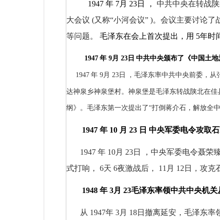
1947
年
7
月
23
日
，
中共中央在转战陕
大会议
(
又称“小河会议”
)
。会议主要讨论了
等问题。
毛泽东在会上首次提出，用
5
年时
1947
年
9
月
23
日
中共中央颁布了《中国土地
1947
年
9
月
23
日
，毛泽东率中共中央前委，从
达神泉乡神泉堡村。神泉堡是毛泽东转战陕北在佳
纲》。毛泽东第一次提出了“打倒蒋介石，解放全中
1947
年
10
月
23
日
中央军委电令攻取石
1947
年
10
月
23
日
，中央军委电令聂荣
式打响，
6
天
6
夜激战后，
11
月
12
日，攻克
1948
年
3
月
23
毛泽东率领中共中央机关
从
1947
年
3
月
18
日撤离延安，毛泽东率