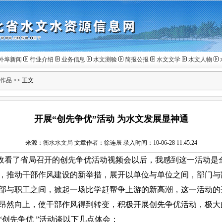
外埠新闻
行业介绍
业务信息
水文测验
简报公报
水文文学
水文人物
作品
>> 正文
开展“创先争优”活动 为水文发展显神通
来源：
衡水水文局
文章作者：徐连辰 录入时间：10-06-28 11:45:24
收看了省局召开的创先争优活动视频会以后，我感到这一活动是
，推动干部作风建设的新举措，展开以单位与单位之间，部门与
部与职工之间，掀起一场比学赶帮争上游的新高潮，这一活动的
昂然向上，使干部作风得到转变，积极开展创先争优活动，极大
“创先争优
”活动谈以下几点体会：