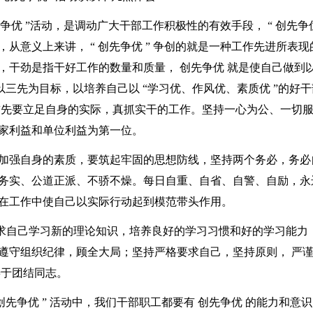
先争优
”活动，是调动广大干部工作积极性的有效手段，
“
创先争
，从意义上来讲，
“
创先争优
”
争创的就是一种工作先进所表现
，干劲是指干好工作的数量和质量，
创先争优
就是使自己做到
以三先为目标，以培养自己以
“
学习优、作风优、素质优
”
的好干
首先要立足自身的实际，真抓实干的工作。坚持一心为公、一切
家利益和单位利益为第一位。
的加强自身的素质，要筑起牢固的思想防线，坚持两个务必，务必
务实、公道正派、不骄不燥。每日自重、自省、自警、自励，永
，在工作中使自己以实际行动起到模范带头作用。
求自己学习新的理论知识，培养良好的学习习惯和好的学习能力
遵守组织纪律，顾全大局；坚持严格要求自己，坚持原则，
严
善于团结同志。
创先争优
”
活动中，我们干部职工都要有
创先争优
的能力和意识