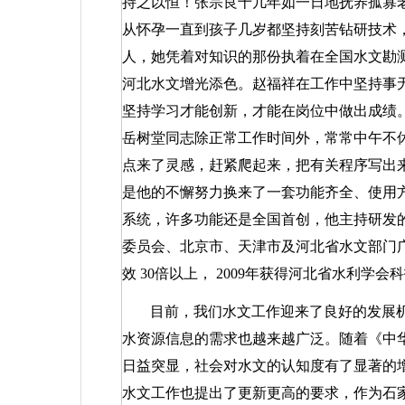
持之以恒！张宗良十几年如一日地抚养孤寡
从怀孕一直到孩子几岁都坚持刻苦钻研技术
人，她凭着对知识的那份执着在全国水文勘
河北水文增光添色。赵福祥在工作中坚持事
坚持学习才能创新，才能在岗位中做出成绩。
岳树堂同志除正常工作时间外，常常中午不
点来了灵感，赶紧爬起来，把有关程序写出
是他的不懈努力换来了一套功能齐全、使用
系统，许多功能还是全国首创，他主持研发的
委员会、北京市、天津市及河北省水文部门
效
30
倍以上，
2009
年获得河北省水利学会科
目前，我们水文工作迎来了良好的发展
水资源信息的需求也越来越广泛。随着《中
日益突显，社会对水文的认知度有了显著的
水文工作也提出了更新更高的要求，作为石