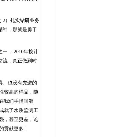
（
2
）扎实钻研业务
精神，那就是勇于
之一，
2010
年按计
交流，真正做到时
具、也没有先进的
性较高的样品，随
在我们手指间滑
成就了水质监测工
强，甚至更差，论
的贡献更多！