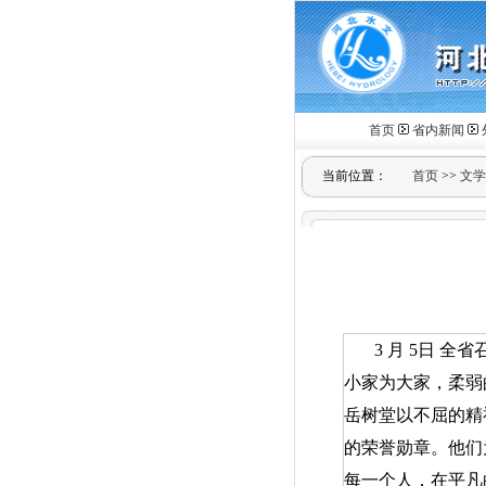
首页
省内新闻
当前位置：
首页
>>
文学
3
月
5
日
全省
小家为大家，柔弱
岳树堂以不屈的精
的荣誉勋章。他们
每一个人，在平凡