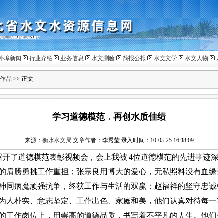
外埠新闻
行业介绍
业务信息
水文测验
简报公报
水文文学
水文人物
作品
>> 正文
学习道德模范，再创水质佳绩
来源：
衡水水文局
文章作者：李秀莹 录入时间：10-03-25 16:38:09
召开了道德模范表彰视频会，会上我被
4
位道德模范的先进事迹
的肩膀勇挑工作重担；张宗良用博大的爱心，无私照料没有血缘
神同病魔顽强抗争，终获工作与生活的双赢；赵福祥的坚守忠诚
为人朴实、意志坚定、工作出色、家庭和美，他们认真对待每一
的工作岗位上，用崇高的道德品质，书写着不平凡的人生。他们