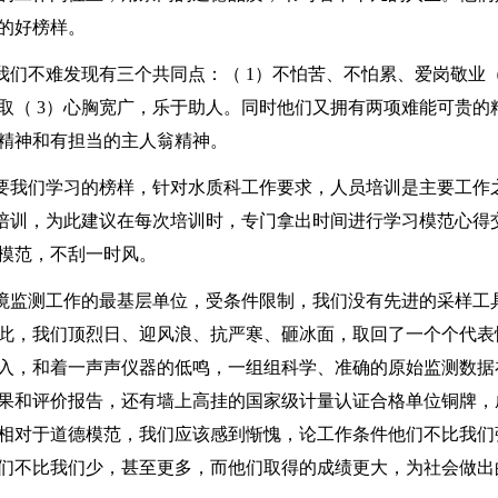
的好榜样。
我们不难发现有三个共同点：（
1
）不怕苦、不怕累、爱岗敬业
进取（
3
）心胸宽广，乐于助人。同时他们又拥有两项难能可贵的
精神和有担当的主人翁精神。
要我们学习的榜样，针对水质科工作要求，人员培训是主要工作
培训，为此建议在每次培训时，专门拿出时间进行学习模范心得
模范，不刮一时风。
境监测工作的最基层单位，受条件限制，我们没有先进的采样工
此，我们顶烈日、迎风浪、抗严寒、砸冰面，取回了一个个代表
入，和着一声声仪器的低鸣，一组组科学、准确的原始监测数据
果和评价报告，还有墙上高挂的国家级计量认证合格单位铜牌，
相对于道德模范，我们应该感到惭愧，论工作条件他们不比我们
们不比我们少，甚至更多，而他们取得的成绩更大，为社会做出