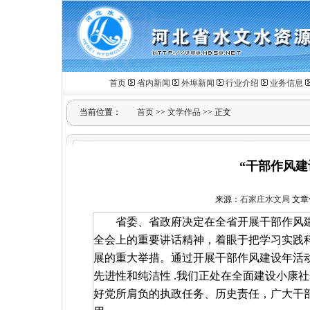
首页
省内新闻
外埠新闻
行业介绍
业务信息
当前位置：
首页
>>
文学作品
>> 正文
“干部作风建
来源：
石家庄水文局
文章作
省委、省政府决定在全省开展干部作风
全会上的重要讲话精神，着眼于把学习实践
展的重大举措。通过开展干部作风建设年活
先进性和纯洁性
.
我们正处在全面建设小康社
好党所肩负的执政任务、历史责任，广大干