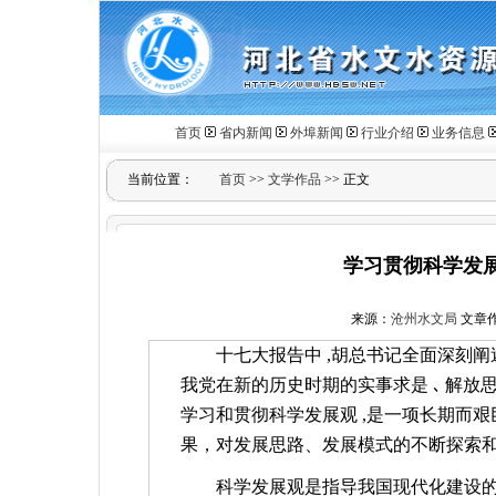
首页
省内新闻
外埠新闻
行业介绍
业务信息
当前位置：
首页
>>
文学作品
>> 正文
学习贯彻科学发
来源：
沧州水文局
文章作者
十七大报告中
,
胡总书记全面深刻阐
我党在新的历史时期的实事求是
､
解放
学习和贯彻科学发展观
,
是一项长期而艰
果，对发展思路、发展模式的不断探索
科学发展观是指导我国现代化建设