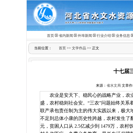
首页
省内新闻
外埠新闻
行业介绍
业务信息
当前位置：
首页
>>
文学作品
>> 正文
十七届
来源：
省水文局
文章作者：
农业是安天下、稳民心的战略产业，农
盛，农村稳则社会安。“三农”问题始终关系
联产承包责任制为主的伟大实践以来，极大
不足到总体小康的历史性跨越，农村发生了
元，贫困人口从
2.5
亿减少到
1479
万，农村