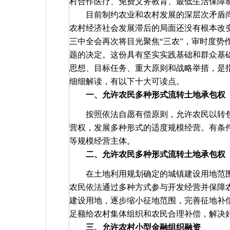
村合作医疗、免费义务教育、最低生活保障
目前制约农业和农村发展的深层次矛盾
农村经济社会发展滞后的局面还没有根本改
三中全会再次将目光聚焦“三农”，审时度势
题的决定。这份具有坚实实践基础和群众基
思想、目标任务、重大原则和战略举措，是
细细解读，有以下十大可读点。
一、允许农民多种形式流转土地承包权
按照依法自愿有偿原则，允许农民以转
营权，发展多种形式的适度规模经营。有条
等规模经营主体。
二、允许农民多种形式流转土地承包权
在土地利用规划确定的城镇建设用地范
农民依法通过多种方式参与开发经营并保障
建设用地，逐步缩小征地范围，完善征地补
足额给农村集体组织和农民合理补偿，解决
三、允许农村小型金融组织融资