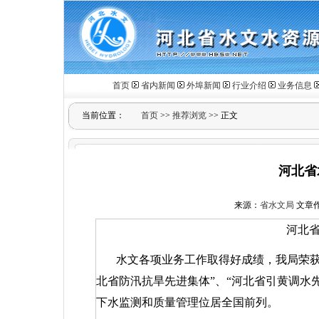
首页
省内新闻
外埠新闻
行业介绍
业务信息
当前位置：
首页
>>
推荐浏览
>> 正文
河北省
来源：
省水文局
文章
河北
水文各项业务工作取得好成绩，我局荣获
北省防汛抗旱先进集体”、“河北省引黄调水
下水监测和质量管理位居全国前列。