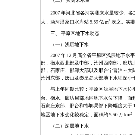
（二）
实测来水量
2007
年河北省各河实测来水量较少。各
3
大，滦河潘家口水库站
5.59
亿
m
次之。实
三、
平原区地下水动态
（一）浅层地下水
2007
年
12
月底全省平原区浅层地下水平
部，衡水西北部及中部，沧州西南部，廊坊
部，石家庄、邯郸大部以及邢台宁晋泊～大
沧州东部，唐山及秦皇岛大部地下水埋深小
与上年同期比较：平原区浅层地下水位
台、衡水、廊坊局部地区地下水位下降，面
石家庄东部、邢台和邯郸局部下降幅度大于
2
地区地下水变化较稳定，面积约
5.50
万
km
（二）深层地下水