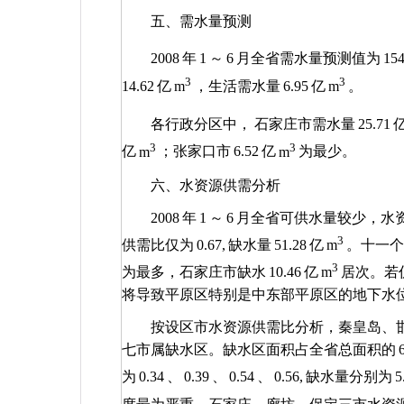
五、需水量预测
2008
年
1
～
6
月全省需水量预测值为
154
3
3
14.62
亿
m
，生活需水量
6.95
亿
m
。
各行政分区中，
石家庄市需水量
25.71
3
3
亿
m
；张家口市
6.52
亿
m
为最少。
六、水资源供需分析
2008
年
1
～
6
月全省可供水量较少，水
3
供需比仅为
0.67,
缺水量
51.28
亿
m
。十一个
3
为最多，石家庄市缺水
10.46
亿
m
居次。若
将导致平原区特别是中东部平原区的地下水
按设区市水资源供需比分析，秦皇岛、
七市属缺水区。缺水区面积占全省总面积的
为
0.34
、
0.39
、
0.54
、
0.56,
缺水量分别为
5