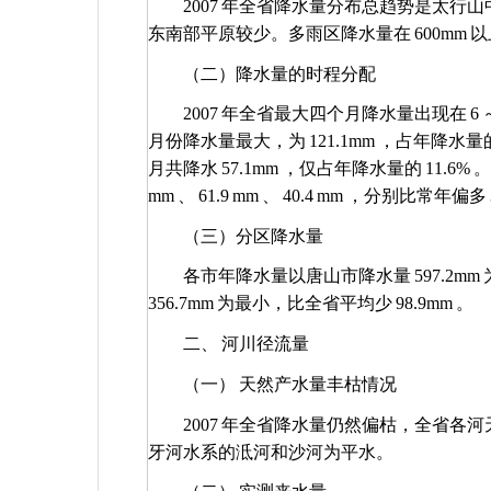
2007
年全省降水量分布总趋势是太行山
东南部平原较少。多雨区降水量在
600mm
以
（二）降水量的时程分配
2007
年全省最大四个月降水量出现在
6
月份降水量最大，为
121.1mm
，占年降水量
月共降水
57.1mm
，仅占年降水量的
11.6%
。
mm
、
61.9
mm
、
40.4
mm
，分别比常年偏多
（三）分区降水量
各市年降水量以唐山市降水量
597.2mm
356.7mm
为最小，比全省平均少
98.9mm
。
二、
河川径流量
（一）
天然产水量丰枯情况
2007
年全省降水量仍然偏枯，全省各河
牙河水系的泜河和沙河为平水。