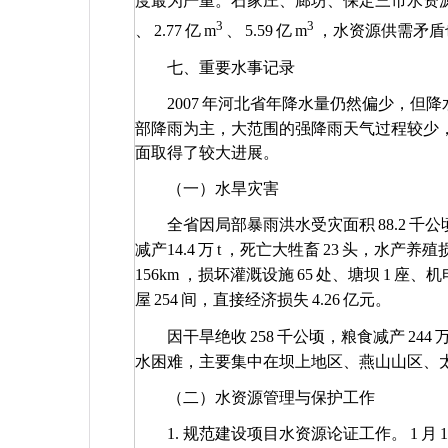
度最为严重。石家庄、廊坊、保定三市水资
3
3
、
2.77
亿
m
、
5.59
亿
m
，水资源供需矛盾
七、重要水事记录
2007
年河北省年降水量仍然偏少，但降
部降雨为主，大范围的强降雨天气过程较少
面取得了较大进展。
（一）水旱灾害
全省因局部暴雨洪水受灾面积
88.2
千公
减产
14.4
万
t
，死亡大牲畜
23
头，水产养殖
156km
，损坏灌溉设施
65
处、塘坝
1
座、机
屋
254
间，直接经济损失
4.26
亿元。
因干旱绝收
258
千公顷，粮食减产
244
水困难，主要集中在坝上地区、燕山山区、
（二）水资源管理与保护工作
1.
规范建设项目水资源论证工作。
1
月
1