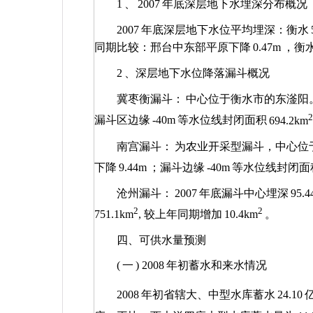
1
、
2007
年底深层地下水埋深分布概况
2007
年底深层地下水位平均埋深：衡水
同期比较：邢台中东部平原下降
0.47m
，衡
2
、深层地下水位降落漏斗概况
冀枣衡漏斗：
中心位于衡水市的东滏阳
2
漏斗区边缘
-40m
等水位线封闭面积
694.2km
南宫漏斗：
为农业开采型漏斗，中心位
下降
9.44m
；漏斗边缘
-40m
等水位线封闭面
沧州漏斗：
2007
年底漏斗中心埋深
95.4
2
2
751.1km
,
较上年同期增加
10.4km
。
四、可供水量预测
(
一
) 2008
年初蓄水和来水情况
2008
年初省辖大、中型水库蓄水
24.10