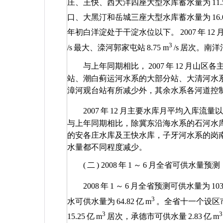
庄、王快、西大洋四座大型水库蓄水量为
11.
口、大黑汀和岳城三座大型水库蓄水量为
16.
年初白洋淀处于干淀水位以下。
2007
年
12
3
/s
最大、滦河郭家屯站
8.75 m
/s
居次。南洋
与上年同期相比，
2007
年
12
月山区各
站、潮白蓟运河水系的大部分站、大清河水
漳河观台站有所减少外，其余水系各河道控
2007
年
12
月主要水库月平均入库流量以
与上年同期相比，除冀东沿海水系的石河水
的安各庄水库及王快水库，子牙河水系的岗
水量都不同程度减少。
(
二
) 2008
年
1
～
6
月全省可供水量预测
2008
年
1
～
6
月全省预测可供水量为
103
3
水可供水量为
64.82
亿
m
。全省十一个设区
3
3
15.25
亿
m
居次，承德市可供水量
2.83
亿
m