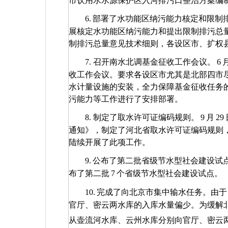
市饮用水水源保护区入河排污口整治方案编
6.
部署了水功能区纳污能力核定和限制
展核定水功能区纳污能力和提出限制排污总
制排污总量意见技术细则，各设区市、扩权
7.
召开南水北调基金征收工作会议。
6
收工作会议。要求各设区市尤其是北部四市
水计量设施的安装，全力保障基金征收任务
污能力等工作进行了安排部署。
8.
制定了取水许可证编码规则。
9
月
29
通知》，制定了河北省取水许可证编码规则
陆续开展了此项工作。
9.
公布了第二批省级节水型社会建设试
布了第二批
7
个省级节水型社会建设试点。
10.
完成了向北京市集中输水任务。由于
官厅、密云两水库的入库水量偏少。为缓解
从壶流河水库、云州水库分别向官厅、密云