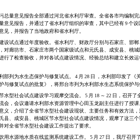
污总量意见报告全部通过河北省水利厅审查。全省各市均编制完
量意见报告，并通过了省水利厅组织的审查，其中已经有
9
个设
意见，并报告了当地政府和省水利厅。
建设试点通过年度验收。省水利厅、财政厅分别与石家庄、邯郸
，对廊坊市、石家庄市两个国家级试点和元氏县、成安县、桃城
进行了检查验收，并对各试点建设情况、经验总结和建立长效运
利部列为水生态保护与修复试点。
4
月
28
日
，水利部印发了《
护与修复试点的批复》，将邢台市列为水利部水生态系统保护与
节水型社会试点建设学习观摩交流会。
5
月
18
～
22
日，召开了
流会，会议邀请水利部水资源管理中心田玉龙副主任进行了授课
意义，介绍了全省节水型社会建设现状、主要任务和有效方法，
氏县、成安县、桃城区节水型社会试点建设情况，观摩了这三个
并对全省节水型社会建设工作提出了要求。
饮用水源地水质在线监测系统建设工作。
5
月
27
日
，我厅召开