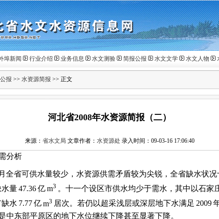
外埠新闻
行业介绍
业务信息
水文测验
简报公报
水文文学
水文人物
公报
>>
水资源简报
>> 正文
河北省2008年水资源简报（二）
来源：
省水文局
文章作者：
水资源处
录入时间：09-03-16 17:06:40
需分析
月全省可供水量较少，水资源供需矛盾较为尖锐，全省缺水状况
3
缺水量
47.36
亿
m
。十一个设区市供水均少于需水，其中以石家
3
市缺水
7.77
亿
m
居次。若仍以超采浅层或深层地下水满足
2009
是中东部平原区的地下水位继续下降甚至显著下降。