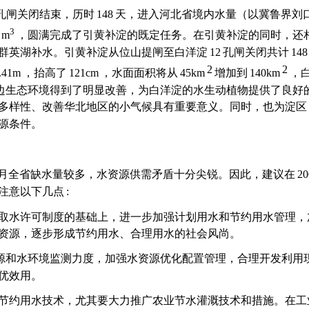
孔闸关闭结束，历时
148
天，进入河北省境内水量（以冀鲁界刘
3
m
，圆满完成了引黄补淀的既定任务。在引黄补淀的同时，还
群英湖补水。引黄补淀从位山提闸至白洋淀
12
孔闸关闭共计
148
2
2
.41m
，抬高了
121cm
，水面面积将从
45km
增加到
140km
，
边生态环境得到了明显改善，为白洋淀的水生动植物提供了良好
多样性、改善华北地区的小气候具有重要意义。同时，也为淀区
源条件。
月全省缺水量较多，水资源供需矛盾十分尖锐。因此，建议在
20
注意以下几点
:
取水许可制度的基础上，进一步加强计划用水和节约用水管理，
资源，逐步形成节约用水、合理用水的社会风尚。
源和水环境监测力度，加强水资源优化配置管理，合理开发利用
优效用。
节约用水技术，尤其要大力推广农业节水灌溉技术和措施。在工