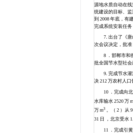
源地水质自动在线
统建设的目标、监
到
2008
年底，有
完成系统安装任务
7.
出台了《唐
次会议决定，批准
8
．邯郸市和
批全国节水型社会
9.
完成节水灌
决
212
万农村人口
10
．完成向北
水库输水
2520
万
3
万
m
。（
2
）从
9
31
日
，北京受水
1
11
．完成引黄