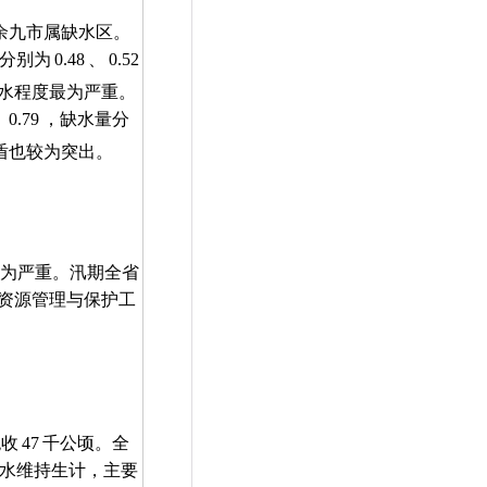
余九市属缺水区。
分别为
0.48
、
0.52
水程度最为严重。
、
0.79
，缺水量分
盾也较为突出。
为严重。汛期全省
资源管理与保护工
绝收
47
千公顷。全
水维持生计，主要