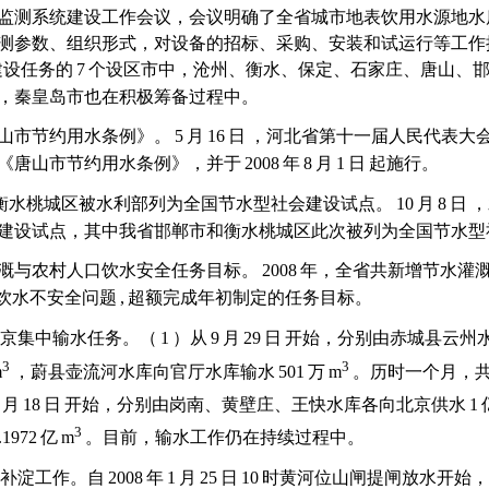
监测系统建设工作会议，会议明确了全省城市地表饮用水源地水
测参数、组织形式，对设备的招标、采购、安装和试运行等工作
建设任务的
7
个设区市中，沧州、衡水、保定、石家庄、唐山、
，秦皇岛市也在积极筹备过程中。
山市节约用水条例》。
5
月
16
日
，河北省第十一届人民代表大
《唐山市节约用水条例》，并于
2008
年
8
月
1
日
起施行。
衡水桃城区被水利部列为全国节水型社会建设试点。
10
月
8
日
，
建设试点，其中我省邯郸市和衡水桃城区此次被列为全国节水型
溉与农村人口饮水安全任务目标。
2008
年，全省共新增节水灌
饮水不安全问题
,
超额完成年初制定的任务目标。
京集中输水任务。（
1
）从
9
月
29
日
开始，分别由赤城县云州
3
3
m
，蔚县壶流河水库向官厅水库输水
501
万
m
。历时一个月，
月
18
日
开始，分别由岗南、黄壁庄、王快水库各向北京供水
1
3
.1972
亿
m
。目前，输水工作仍在持续过程中。
补淀工作。自
2008
年
1
月
25
日
10
时黄河位山闸提闸放水开始，