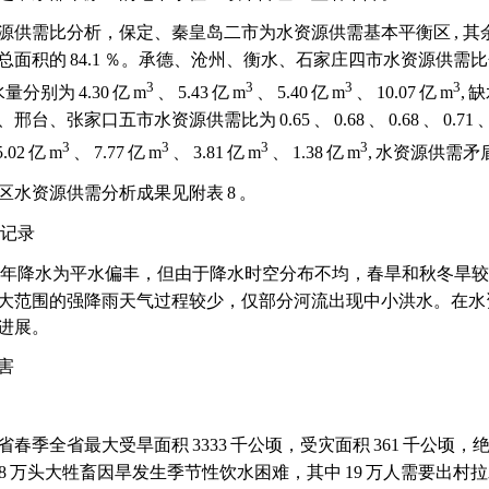
源供需比分析，保定、秦皇岛二市为水资源供需基本平衡区
,
其
总面积的
84.1
％。承德、沧州、衡水、石家庄四市水资源供需比
3
3
3
3
水量分别为
4.30
亿
m
、
5.43
亿
m
、
5.40
亿
m
、
10.07
亿
m
,
缺
、邢台、张家口五市水资源供需比为
0.65
、
0.68
、
0.68
、
0.71
3
3
3
3
5.02
亿
m
、
7.77
亿
m
、
3.81
亿
m
、
1.38
亿
m
,
水资源供需矛
区水资源供需分析成果见附表
8
。
记录
年降水为平水偏丰，但由于降水时空分布不均，春旱和秋冬旱较
大范围的强降雨天气过程较少，仅部分河流出现中小洪水。在水
进展。
害
省春季全省最大受旱面积
3333
千公顷，受灾面积
361
千公顷，
8
万头大牲畜因旱发生季节性饮水困难，其中
19
万人需要出村拉