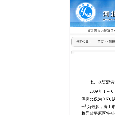
首页
省内新闻
当前位置：
首页
>>
简报
七、水资源供
2009
年
1
～
6
供需比仅为
0.69,
3
m
为最多，唐山
将导致平原区特别