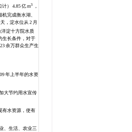
3
口计）
4.85
亿
m
，
相机完成衡水湖、
天，淀水位从
2
月
白洋淀十方院水质
的生长条件，对于
23
余万群众生产生
09
年上半年的水资
加大节约用水宣传
现有水资源，使有
业、生活、农业三