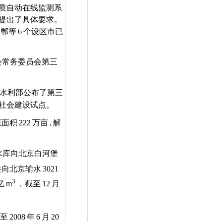
质自动在线监测系
提出了具体要求。
邯郸等
6
个设区市已
会常务委员会第三
水利部公布了第三
社会建设试点。
溉面积
222
万亩
,
解
水库向北京白河堡
共向北京输水
3021
3
亿
m
，截至
12
月
至
2008
年
6
月
20