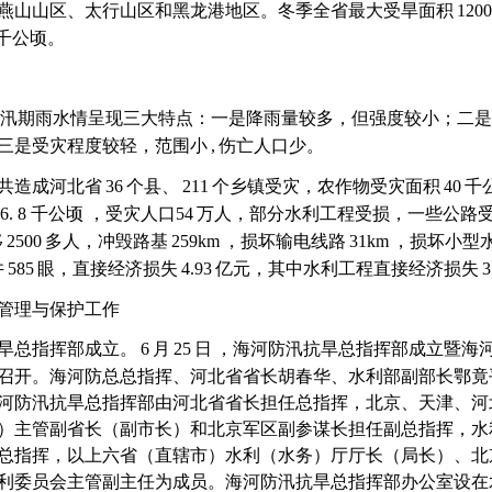
燕山山区、太行山区和黑龙港地区。冬季全省最大受旱面积
1200
千公顷。
汛期雨水情呈现三大特点：一是降雨量较多，但强度较小；二是
三是受灾程度较轻，范围小
,
伤亡人口少。
共造成河北省
36
个县、
211
个乡镇受灾，农作物受灾面积
40
千
6.
8
千公顷
，受灾人口
54
万人，部分水利工程受损，一些公路
移
2500
多人，冲毁路基
259km
，损坏输电线路
31km
，损坏小型
井
585
眼，直接经济损失
4.93
亿元，其中水利工程直接经济损失
3
管理与保护工作
旱总指挥部成立。
6
月
25
日
，海河防汛抗旱总指挥部成立暨海
召开。海河防总总指挥、河北省省长胡春华、水利部副部长鄂竟
河防汛抗旱总指挥部由河北省省长担任总指挥，北京、天津、河
）主管副省长（副市长）和北京军区副参谋长担任副总指挥，水
总指挥，以上六省（直辖市）水利（水务）厅厅长（局长）、北
利委员会主管副主任为成员。海河防汛抗旱总指挥部办公室设在