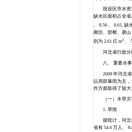
按设区市水资
缺水区面积占全省
、
0.56
、
0.61,
缺
廊坊、邯郸、唐山
3
别为
2.61
亿
m
、
河北省行政分
八、
重要水事
2008
年河北省
以局部暴雨为主，
作方面取得了较大
（一）水旱灾
1.
旱情
据统计，河北
省有
54.6
万人、
8.