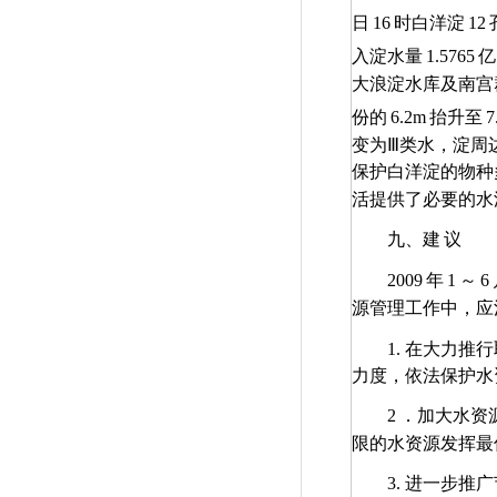
日
16
时白洋淀
12
入淀水量
1.5765
亿
大浪淀水库及南宫
份的
6.2m
抬升至
7
变为Ⅲ类水，淀周
保护白洋淀的物种
活提供了必要的水
九、建
议
2009
年
1
～
6
源管理工作中，应
1.
在大力推行
力度，依法保护水
2
．加大水资
限的水资源发挥最
3.
进一步推广