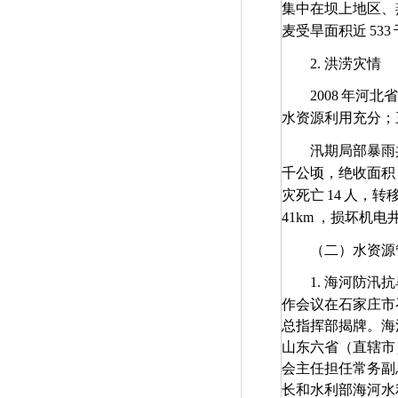
集中在坝上地区、
麦受旱面积近
533
2.
洪涝灾情
2008
年河北省
水资源利用充分；
汛期局部暴雨
千公顷，绝收面积
灾死亡
14
人，转
41km
，损坏机电
（二）水资源
1.
海河防汛抗
作会议在石家庄市
总指挥部揭牌。海
山东六省（直辖市
会主任担任常务副
长和水利部海河水