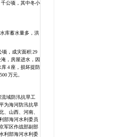
千公顷，其中冬小
水库蓄水量多，洪
公顷，成灾面积
29
受淹，房屋进水，因
水库
4
座，损坏提防
500
万元。
河流域防汛抗旱工
平为海河防汛抗旱
北、山西、河南、
利部海河水利委员
京军区作战部副部
水利部海河水利委