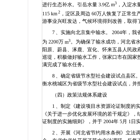
3
进行生态补水。引岳水量
3.9
亿
m
，入淀水
2
115 km
，淀区及周边
60
万人恢复了正常生
游事业兴旺发达，气候环境得到改善，取得
7
、实施向北京集中输水。
2004
年，我
3
为
2200
万
m
。为确保了输水成功，河北省
阳原、蔚县、涿鹿、宣化、怀来五县人民政
巡堤，积极做好输水工作，张家口市在国家
满完成了输水任务。
8
、确定省级节水型社会建设试点县区
衡水桃城区为省级节水型社会建设试点，并
（四）政策法规体系建设
1
、制定《建设项目水资源论证制度的
《关于进一步优化发展环境的若干规定》，
证制度的实施细则》，并于
2004
年
5
月
1
日
2
、开展《河北省节约用水条例》立法