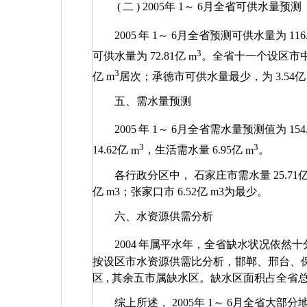
(
二
) 2005
年
1
～
6
月全省可供水量预测
2005
年
1
～
6
月全省预测可供水量为
116
3
可供水量为
72.81
亿
m
。全省十一个设区市
3
亿
m
居次；承德市可供水量最少，为
3.54
五、需水量预测
2005
年
1
～
6
月全省需水量预测值为
154
3
3
14.62
亿
m
，生活需水量
6.95
亿
m
。
各行政分区中， 石家庄市需水量
25.71
亿
m3
；张家口市
6.52
亿
m3
为最少。
六、水资源供需分析
2004
年属平水年，全省缺水状况依然十
按设区市水资源供需比分析，邯郸、邢台、
区
,
其余五市属缺水区。缺水区面积占全省
综上所述，
2005
年
1
～
6
月全省大部分