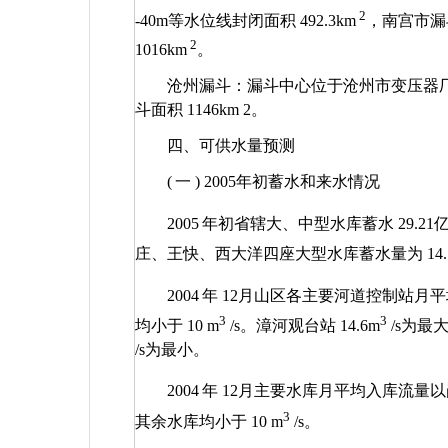
2
-40m
等水位线封闭面积
492.3km
，南宫市漏
2
1016km
。
沧州漏斗：漏斗中心位于沧州市变压器
斗面积
1146km
2
。
四、可供水量预测
(
一
) 2005
年初蓄水和来水情况
2005
年初省辖大、中型水库蓄水
29.21
庄、王快、西大洋四座大型水库蓄水量为
14
2004
年
12
月山区各主要河道控制站月平
3
3
均小于
10 m
/s
。漳河观台站
14.6m
/s
为最
/s
为最小。
2004
年
12
月主要水库月平均入库流量
3
其余水库均小于
10 m
/s
。