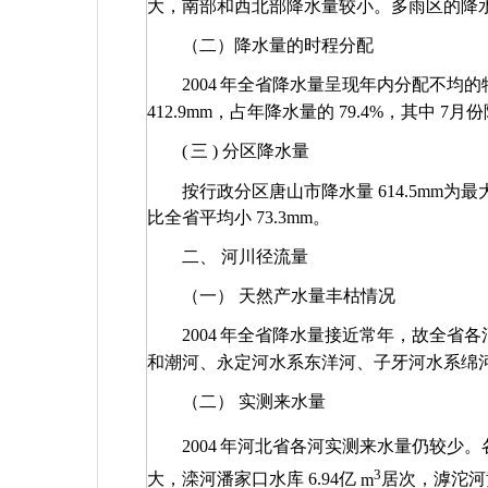
大，南部和西北部降水量较小。多雨区的降
（二）降水量的时程分配
2004
年全省降水量呈现年内分配不均的
412.9mm
，占年降水量的
79.4%
，其中
7
月份
(
三
)
分区降水量
按行政分区唐山市降水量
614.5mm
为最
比全省平均小
73.3mm
。
二、 河川径流量
（一） 天然产水量丰枯情况
2004
年全省降水量接近常年，故全省各
和潮河、永定河水系东洋河、子牙河水系绵
（二） 实测来水量
2004
年河北省各河实测来水量仍较少。
3
大，滦河潘家口水库
6.94
亿
m
居次，滹沱河