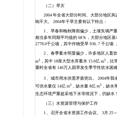
（二）旱灾
2004
年全省大部分时间、大部分地区风
响不大。
2004
年干旱主要有以下特点：
1
、早春和晚秋降雨偏少，土壤失墒严
相当多年同期平均值的
68
％，大部分地区基
2778.0
千公顷，其中作物受旱
936.
7
千公顷
2
、春季蓄水明显偏少，许多地区人畜
3
3
m
，其中
18
座大型水库蓄水
15.6
亿
m
，比
重时全省有
146
万人因旱发生季节性饮水困
3
、城市用水供需矛盾突出。
2004
年我
3
3
可供水量仅
14
亿
m
，缺水量
8
亿
m
，缺水
生态环境严重超采地下水等情况下，仍缺水
（三）水资源管理与保护工作
1
、召开全省水资源工作会议。
3
月
25