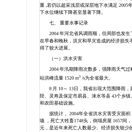
重
,
若仍以超采浅层或深层地下水满足
2005
下水位继续下降甚至显著下降。
七、 重要水事记录
2004
年河北省风调雨顺，但局部也发生
在早春和晚秋，洪灾和旱灾造成的经济损失
得了较大进展。
（一）洪水灾害
2004
年汛期降雨次数多，强降雨天气过
3
站洪峰流量
1520 m
/s
为全省最大。
8
月
10
～
13
日，我省出现大范围降雨，
陉、灵寿及保定市易县、涞水等县
43
个乡镇
和农田基础设施。
据统计，
2004
年全省洪水灾害受灾面积
顷
，死亡大牲畜1748
头，倒塌房屋
1657
间
元，是近年来死亡人数最少、经济损失较少