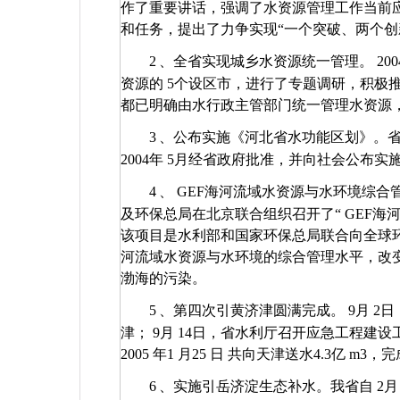
作了重要讲话，强调了水资源管理工作当前
和任务，提出了力争实现“一个突破、两个创
2
、全省实现城乡水资源统一管理。
200
资源的
5
个设区市，进行了专题调研，积极
都已明确由水行政主管部门统一管理水资源
3
、公布实施《河北省水功能区划》。
2004
年
5
月经省政府批准，并向社会公布实
4
、
GEF
海河流域水资源与水环境综合
及环保总局在北京联合组织召开了“
GEF
海
该项目是水利部和国家环保总局联合向全球
河流域水资源与水环境的综合管理水平，改
渤海的污染。
5
、第四次引黄济津圆满完成。
9
月
2
日
津；
9
月
14
日，省水利厅召开应急工程建设
2005
年1
月25
日
共向天津送水4.3
亿
m3
，完
6
、实施引岳济淀生态补水。我省自
2