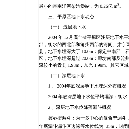
3
最小的是南洋河柴沟堡站，为
0.26
亿
m
。
三、平原区地下水动态
（一） 浅层地下水
2004
年
12
月底全省平原区浅层地下水
部，衡水的西北部和沧州西部的河间、肃宁
县，地下水埋深大于
10.0m
；保定中南部，
区，地下水埋深超过
20.0m
；廊坊南部及沧
深较小的青县
1.98m
，东光
1.99m
。其它区
（二）深层地下水
1
、
2004
年底深层地下水埋深分布概况
2004
年底深层地下水位平均埋深：衡水
2
、深层地下水位降落漏斗概况
冀枣衡漏斗：为一多中心的复合型漏斗
年底漏斗漏斗区边缘等水位线为
-35m
，封闭