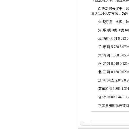
（壶流河水库、庙宫水
白洋淀部分淀干，监测
量为1.01亿立方米，
全省河流、水库、洼
河 系 Ⅰ类 Ⅱ类 Ⅲ类 Ⅳ
漳卫南 运 河 0.013 0.15
子 牙 河 5.730 5.070 0.
大 清 河 1.658 3.053 0.
永 定 河 0.019 0.125 0.3
北 三 河 0.130 0.020 0
滦 河 0.022 2.049 0.28
冀东沿海 1.391 1.39
合 计 0.000 7.442 11.851
本文使用编辑并转载,