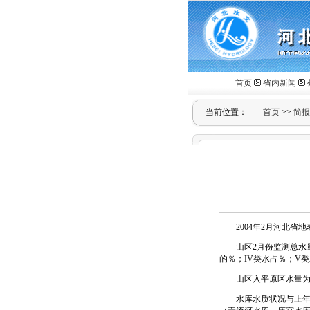
首页
省内新闻
当前位置：
首页
>>
简报
2004年2月河北省地
山区2月份监测总水量亿立
的％；IV类水占％；V类
山区入平原区水量为0.
水库水质状况与上年12