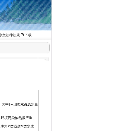
水文法律法规
下载
中I～III类水占总水量
水环境污染依然很严重。
水库为V类或超V类水质