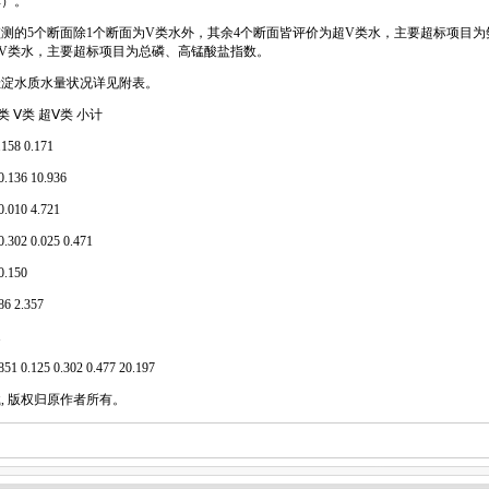
库）。
的5个断面除1个断面为V类水外，其余4个断面皆评价为超V类水，主要超标项目为
为超V类水，主要超标项目为总磷、高锰酸盐指数。
淀水质水量状况详见附表。
类 Ⅴ类 超Ⅴ类 小计
8 0.171
136 10.936
010 4.721
02 0.025 0.471
.150
6 2.357
1
 0.125 0.302 0.477 20.197
 版权归原作者所有。