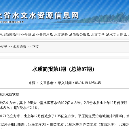
外埠新闻
行业介绍
业务信息
水文测验
简报公报
水文文学
水文人物
公报
>>
水质通报
>> 正文
水质简报第1期（总第87期）
来源： 文章作者： 录入时间：08-01-19 18:54:45
表水水质状况
方米，其中19座大中型水库蓄水约19.2亿立方米。2月份水质比上年12月份变好，其
水占％；超V类水占2.4％。
71亿立方米，比上年12月份减少了1.35亿立方米。平原河道受沿途城镇排污影响，
月份相比略差，17座水库为I～III类水质；1座水库为IV类水质（友谊水库）；2座