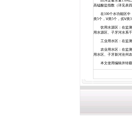
白洋淀蓄水量1.09亿
高锰酸盐指数（详见表
在100个水功能区中，
类5个，Ⅴ类5个，劣Ⅴ类
饮用水源区：在监测的2
用水源区、子牙河水系
工业用水区：在监测的
农业用水区：在监测的1
用水区、子牙新河沧州
本文使用编辑并转载,