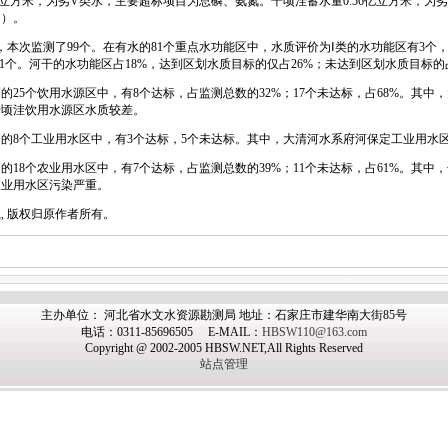
立方米，为劣V类水，主要超标项目为总磷、氨氮。千顷洼蓄水量0.56亿立方米，为
四）。
本次监测了99个。在有水的81个重点水功能区中，水质评价为Ⅰ类的水功能区有3个，Ⅱ
31个。河干的水功能区占18%，达到区划水质目标的仅占26%；未达到区划水质目标的
5个饮用水源区中，有8个达标，占监测总数的32%；17个未达标，占68%。其中
千顷洼饮用水源区水质较差。
8个工业用水区中，有3个达标，5个未达标。其中，大清河水系府河保定工业用水
8个农业用水区中，有7个达标，占监测总数的39%；11个未达标，占61%。其中
农业用水区污染严重。
 版权归原作者所有。
主办单位： 河北省水文水资源勘测局 地址：石家庄市建华南大街85号
电话：0311-85696505 E-MAIL：
HBSW110@163.com
Copyright @ 2002-2005 HBSW.NET,All Rights Reserved
站点管理