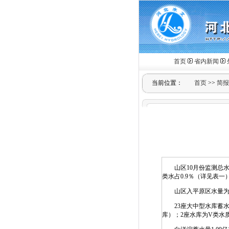
首页
省内新闻
当前位置：
首页
>>
简报
山区10月份监测总水量3
类水占0.9％（详见表一
山区入平原区水量为2.
23座大中型水库蓄水约2
库）；2座水库为V类水