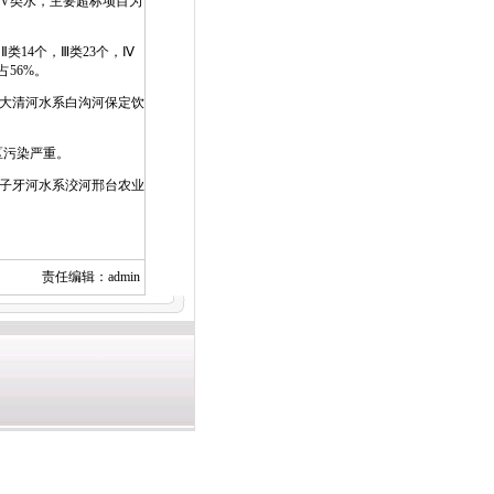
劣V类水，主要超标项目为
类14个，Ⅲ类23个，Ⅳ
占56%。
，大清河水系白沟河保定饮
区污染严重。
，子牙河水系洨河邢台农业
责任编辑：admin