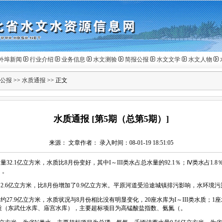
外埠新闻
行业介绍
业务信息
水文测验
简报公报
水文文学
水文人物
公报
>>
水质通报
>> 正文
水质通报 [第5期（总第5期）]
来源： 文章作者： 录入时间：08-01-19 18:51:05
2.1亿立方米，水质比8月份变好，其中I～III类水占总水量的92.1％；Ⅳ类水占1.8％
）。
6亿立方米，比8月份增加了0.9亿立方米。平原河道受沿途城镇排污影响，水环境污
7.9亿立方米，水质状况与8月份相比没有明显变化，20座水库为I～III类水质；1
质（东武仕水库、庙宫水库），主要超标项目为高锰酸盐指数、氨氮（。