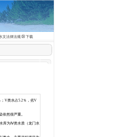
水文法律法规
下载
；V类水占5.2％，劣V
染依然很严重。
座水库为Ⅳ类水质（龙门水