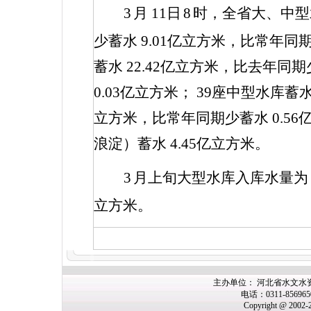
3
月
11
日
8
时，全省大、中
少蓄水
9.01
亿立方米，比常年同
蓄水
22.42
亿立方米，比去年同期
0.03
亿立方米；
39
座中型水库蓄
立方米，比常年同期少蓄水
0.56
浪淀）蓄水
4.45
亿立方米。
3
月上旬大型水库入库水量
立方米。
主办
单位： 河北省水文水
电话：0311-85696
Copyright @ 2002-