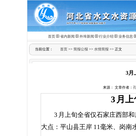
首页
省内新闻
外埠新闻
行业介绍
业务信息
当前位置：
首页
>>
简报公报
>>
水情简报
>> 正文
3月
来源： 文章作者：
3
月上
3
月上旬全省仅石家庄西部和
大点：平山县王岸
11
毫米、岗南