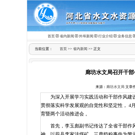
首页
省内新闻
外埠新闻
行业介绍
业务信息
当前位置：
首页
>>
省内新闻
>> 正文
廊坊水文局召开干部
来源：
廊坊水文局
文章作者
为深入开展学习实践活动和干部作风建
贯彻落实科学发展观的自觉性和坚定性，
4
育暨两个活动推进会
。
首先，李玉彪副书记传达了全省干部作
神，以蔚县李家洼煤矿、三鹿奶粉事件为警