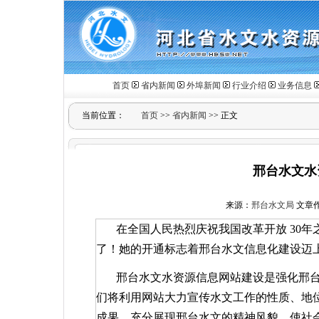
首页
省内新闻
外埠新闻
行业介绍
业务信息
当前位置：
首页
>>
省内新闻
>> 正文
邢台水文水
来源：
邢台水文局
文章作者
在全国人民热烈庆祝我国改革开放
30
年
了！她的开通标志着邢台水文信息化建设迈
邢台水文水资源信息网站建设是强化邢
们将利用网站大力宣传水文工作的性质、地
成果，充分展现邢台水文的精神风貌，使社