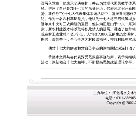
设写入党章，他表示坚决拥护，并认为对现代国民教学体系
径。讲述了自已参加十七大的亲身经历，代表河北召开新闻发
势、新任务”的十七大代表集体采访活动中，范振喜同志作
访。作为一名农村基层党员，他认为十七大将开启统筹城乡
近年来中央对三农问题的重视，他认为正是由于中央一系列
康，新农村建设才得以取得如此骄人的进展。讲述了他带领村
现在村工农业总产值3个亿，人均收入8000元的生态文明
图强，艰苦奋斗，全心全意为村民谋福利，带领村民在实现
他对十七大的解读和对自己事业的深情回忆深深打动了在
承德水文局与会代表深受范振喜事迹鼓舞，表示将继续积
活动，深刻领会十七大精神，不断提高思想政治理论水平，
主办单位： 河北省水文水
电话：0311-85696
Copyright @ 2002-