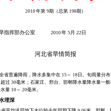
2010
年第
9
期（总第
198
期）
旱指挥部办公室
2010
年
5
月
22
日
河北省旱情简报
全省普遍降雨，降水多集中在
15
～
18
日。旬雨量分布
点超过
30
毫米；石家庄、邢台、邯郸降水量降水量一
降水量
10
～
20
毫米。
水埋深
全省平均浅层地下水位较去年同期下降
0.06
米。邯郸、