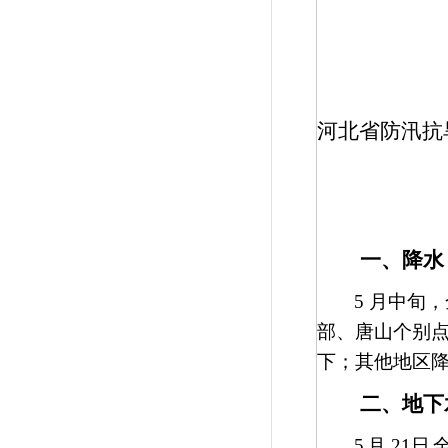
河北省防汛抗
一、降水
5
月中旬，
部、唐山个别
下；其他地区
二、地下
5
月
21
日