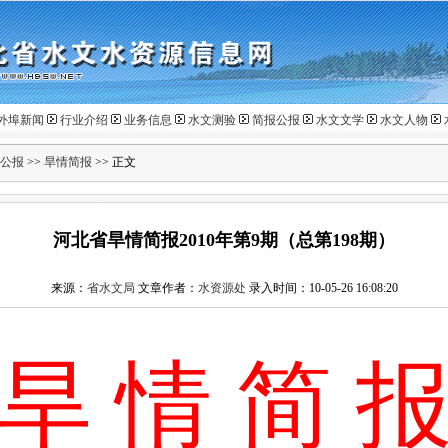
外埠新闻
行业介绍
业务信息
水文测验
简报公报
水文文学
水文人物
公报
>>
旱情简报
>> 正文
河北省旱情简报2010年第9期（总第198期）
来源：
省水文局
文章作者：
水资源处
录入时间：10-05-26 16:08:20
旱 情 简 