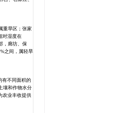
属重旱区；张家
相对湿度在
部，廊坊、保
0%
之间，属轻旱
均有不同面积的
土壤和作物水分
为农业丰收提供