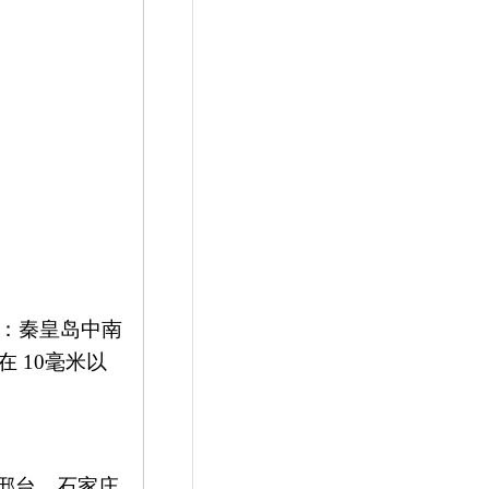
：秦皇岛中南
般在
10
毫米以
邢台、石家庄、