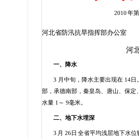
2010
年
河北省防汛抗旱指挥部办公室
河
一、降水
3
月中旬，降水主要出现在
14
日
部，承德南部，秦皇岛、唐山、保定
水量
1
～
9
毫米。
二、地下水埋深
3
月
26
日
全省平均浅层地下水位