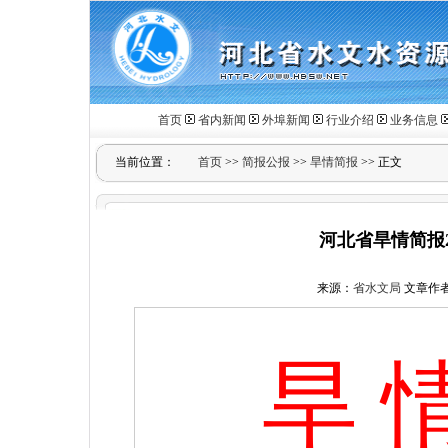
首页
省内新闻
外埠新闻
行业介绍
业务信息
当前位置：
首页
>>
简报公报
>>
旱情简报
>> 正文
河北省旱情简报2
来源：
省水文局
文章作
旱 