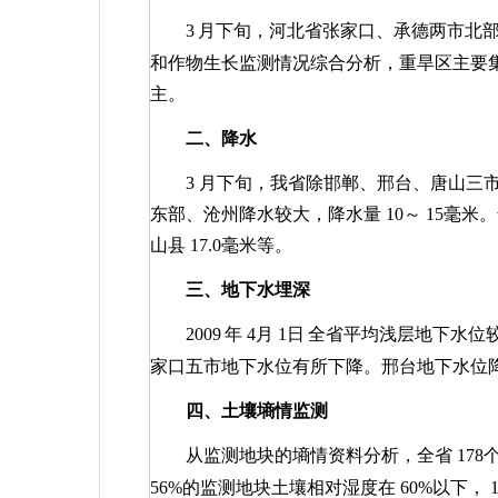
3
月下旬，河北省张家口、承德两市北
和作物生长监测情况综合分析，重旱区主要
主。
二、降水
3
月下旬，我省除邯郸、邢台、唐山三
东部、沧州降水较大，降水量
10
～
15
毫米。
山县
17.0
毫米等。
三、地下水埋深
2009
年
4
月
1
日
全省平均浅层地下水位
家口五市地下水位有所下降。邢台地下水位
四、土壤墒情监测
从监测地块的墒情资料分析，全省
178
56%
的监测地块土壤相对湿度在
60%
以下，