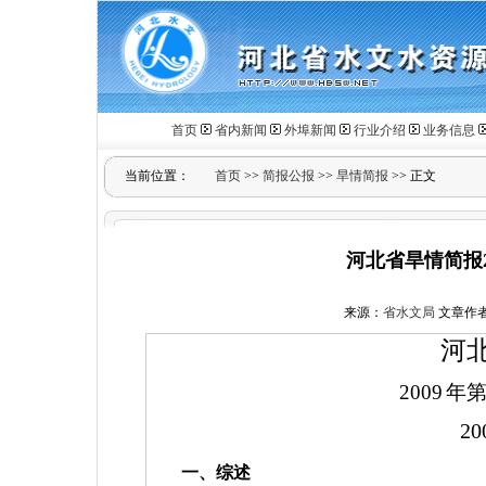
首页
省内新闻
外埠新闻
行业介绍
业务信息
当前位置：
首页
>>
简报公报
>>
旱情简报
>> 正文
河北省旱情简报2
来源：
省水文局
文章作
河
2009
年
20
一、综述