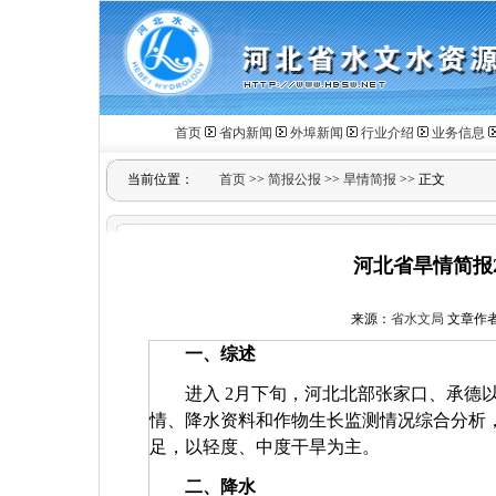
首页
省内新闻
外埠新闻
行业介绍
业务信息
当前位置：
首页
>>
简报公报
>>
旱情简报
>> 正文
河北省旱情简报2
来源：
省水文局
文章作
一、综述
进入
2
月下旬，河北北部张家口、承德
情、降水资料和作物生长监测情况综合分析
足，以轻度、中度干旱为主。
二、降水