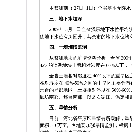
本监测期（
27
日
-1
日）全省基本无降水
三、地下水埋深
2009
年
3
月
1
日
全省浅层地下水位平均
德地下水位有所回升，其余市的地下水位均
四、土壤墒情监测
从监测地块的墒情资料分析，全省
309
42%
的监测地块土壤相对湿度在
60%
以下，
全省土壤相对湿度在
40%
以下的重旱区
相对湿度在
40%-50%
之间的中旱区主要分布
邢台的局部地区；土壤相对湿度在
50%-60%
廊坊南部、邢台南部、以及石家庄、保定和
五、旱情分析
目前，河北省平原区旱情有所缓解，重
面积
510
万亩。各地要加强旱情监测，根据