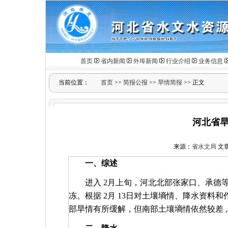
首页
省内新闻
外埠新闻
行业介绍
业务信息
当前位置：
首页
>>
简报公报
>>
旱情简报
>> 正文
河北省旱
来源：
省水文局
文章作
一、综述
进入
2
月上旬，河北北部张家口、承德
冻。根据
2
月
13
日对土壤墒情、降水资料和
部旱情有所缓解，但南部土壤墒情依然较差
,