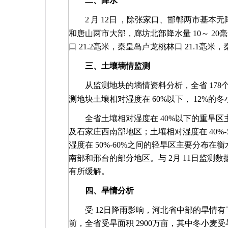
二、降水
2
月
12
日
，除张家口、邯郸两市基本无
和唐山两市大部，廊坊北部降水量
10
～
20
毫
口
21.2
毫米，秦皇岛卢龙桃林口
21.1
毫米，
三、土壤墒情监测
从监测地块的墒情资料分析，全省
178
测地块土壤相对湿度在
60%
以下，
12%
的冬
全省土壤相对湿度在
40%
以下的重旱区
及石家庄西南部地区；土壤相对湿度在
40%-
湿度在
50%-60%
之间的轻旱区主要分布在衡
南部和邢台的部分地区。与
2
月
11
日监测数
有所缓解。
四、旱情分析
受
12
日降雨影响，河北省中部的旱情有
前，全省受旱面积
2900
万亩，其中冬小麦受