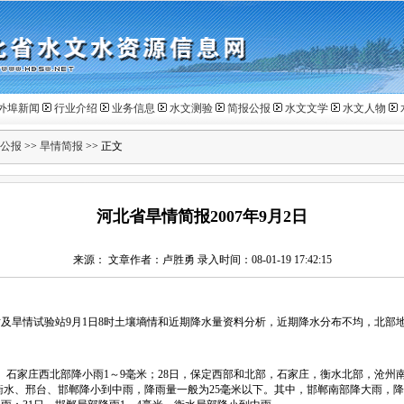
外埠新闻
行业介绍
业务信息
水文测验
简报公报
水文文学
水文人物
公报
>>
旱情简报
>> 正文
河北省旱情简报2007年9月2日
来源： 文章作者：卢胜勇 录入时间：08-01-19 17:42:15
旱情试验站9月1日8时土壤墒情和近期降水量资料分析，近期降水分布不均，北部
石家庄西北部降小雨1～9毫米；28日，保定西部和北部，石家庄，衡水北部，沧州
、衡水、邢台、邯郸降小到中雨，降雨量一般为25毫米以下。其中，邯郸南部降大雨，降雨量