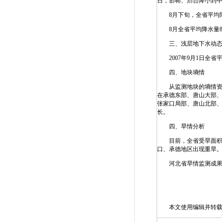
日，邯郸、邢台降小到中
8月下旬，全省平均降雨
8月全省平均降水量82
三、浅层地下水动
2007年9月1日全省平
四、地块墒情
从监测地块的墒情资料
在承德东部、唐山大部、
张家口局部、唐山北部、
长。
四、旱情分析
目前，全省受旱面积1
口、承德地区出现重旱
河北省旱情监测成果
本文使用编辑并转载,