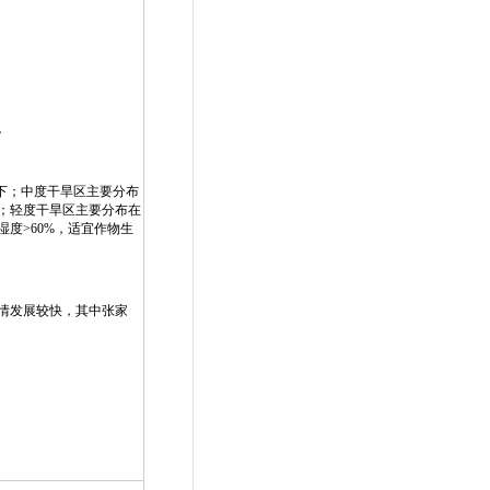
。
下；中度干旱区主要分布
间；轻度干旱区主要分布在
度>60%，适宜作物生
情发展较快，其中张家