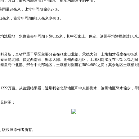
雨；31日，邯郸局部降雨1～4毫米，衡水局部降小到中雨。
量24毫米，比常年同期偏少27％。
毫米，较常年同期的136毫米少40％。
态
均浅层地下水位较去年同期下降0.35米，其中石家庄、保定、沧州平均降幅超过1.0米
分析，全省严重干旱区主要分布在张家口北部、承德大部，土壤相对湿度在40%以
秦皇岛北部、保定西南部、衡水大部、沧州西部地区，土壤相对湿度在40%-50%之
秦皇岛中北部、邢台中北部地区，土壤相对湿度在50%-60%之间；其余地区土壤相对湿
222万亩。从监测结果看，近期我省北部地区和中东部衡水、沧州地区降水偏少，旱
。
见附图：
 版权归原作者所有。