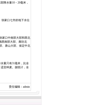
降水量10－20毫米，
山、张家口七市的地下水位
张家口中南部大部和西北
德西南部大部、廊坊北
局部、唐山大部、保定中北
水量只有31毫米，比全
，适宜种麦。据统计，全
责任编辑：admin