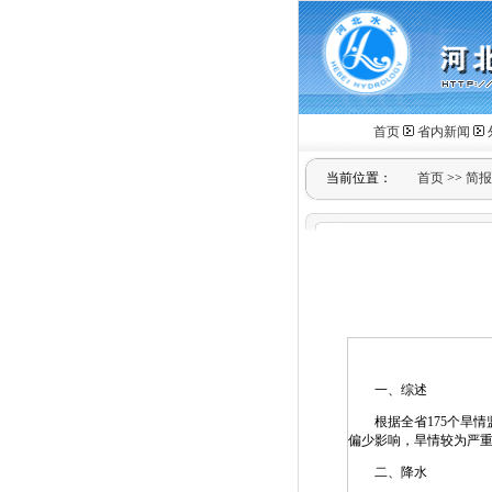
首页
省内新闻
当前位置：
首页
>>
简报
一、综述
根据全省175个旱情监
偏少影响，旱情较为严
二、降水