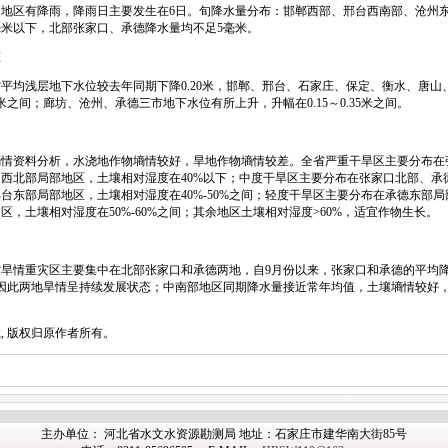
有降雨，降雨日主要发生在6日。旬降水量分布：邯郸西部、邢台西南部、沧州东部
毫米以下，北部张家口、承德降水量均不足5毫米。
态
全省平均浅层地下水位较去年同期下降0.20米，邯郸、邢台、石家庄、保定、衡水、唐
94米之间；廊坊、沧州、承德三市地下水位有所上升，升幅在0.15～0.35米之间。
资料分析，水浇地作物墒情较好，旱地作物墒情较差。全省严重干旱区主要分布在
西北部局部地区，土壤相对湿度在40%以下；中度干旱区主要分布在张家口北部、承
台东部局部地区，土壤相对湿度在40%-50%之间；轻度干旱区主要分布在承德东部
区，土壤相对湿度在50%-60%之间；其余地区土壤相对湿度>60%，适宜作物生长。
情重灾区主要集中在北部张家口和承德两地，自9月份以来，张家口和承德的平均降
因此两地旱情呈持续发展状态；中南部地区同期降水量接近常年均值，土壤墒情较好
。
 版权归原作者所有。
主办单位： 河北省水文水资源勘测局 地址：石家庄市建华南大街85号