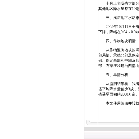
十月上旬我省大部分地区
其他地区降水量都在10
三、浅层地下水动
2005年10月11日
下降，降幅在0.04～0.
四、作物地块墒情
从作物监测地块的墒情
部局部、承德北部及保定
部、保定西部和中部及邢
部、石家庄和邢台西部山
五、旱情分析
从监测结果看，我省旱
省平均降水量偏少3成，
省受旱面积约2000万亩
本文使用编辑并转载,